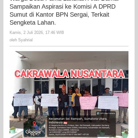
Lakukan
Sampaikan Aspirasi ke Komisi A DPRD
Aksi
Sumut di Kantor BPN Sergai, Terkait
Damai
Sengketa Lahan.
Sampaikan
Kamis, 2 Juli 2026, 17:46 WIB
oleh
Aspirasi
Syahrial
oleh
Syahrial
ke
Komisi
A
DPRD
Sumut
di
Kantor
BPN
Sergai,
Terkait
Sengketa
Lahan.