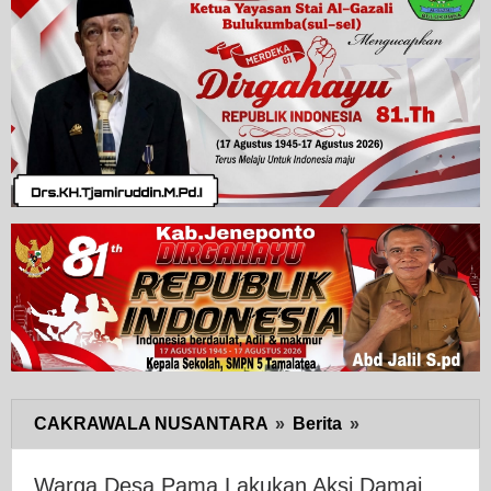
CAKRAWALA NUSANTARA
»
Berita
»
Warga
Desa
Pama
Warga Desa Pama Lakukan Aksi Damai