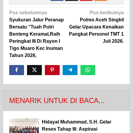
Navigasi
Pos sebelumnya
Pos berikutnya
pos
Syukuran Jalur Peranap
Polres Aceh Singkil
Bersatu “Tuah Putri
Gelar Upacara Kenaikan
Benteng Keramat,Raih
Pangkat Personel TMT 1
Peringkat III Di Rayon I
Juli 2026.
Tigo Muaro Kec Inuman
Tahun 2026,
MENARIK UNTUK DI BACA...
Hidayat Muhammad, S.H. Gelar
Reses Tahap III: Aspirasi