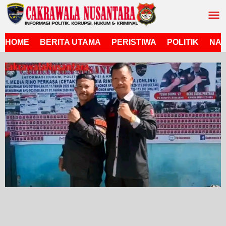
Lewati
ke
konten
HOME
BERITA UTAMA
PERISTIWA
POLITIK
NAS