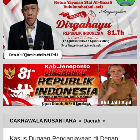
CAKRAWALA NUSANTARA
»
Daerah
»
Kasus
Dugaan
Penganiayaa
Kasus Dugaan Penganiayaan di Depan