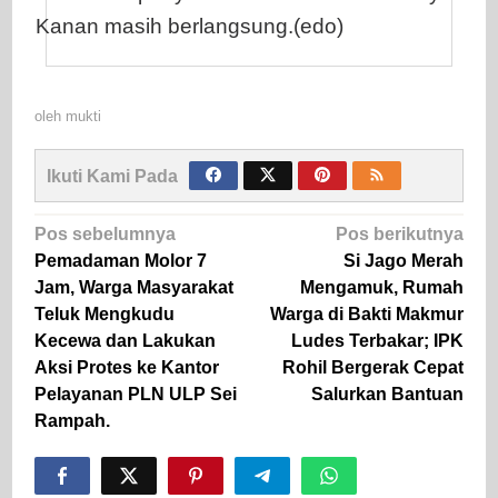
Kanan masih berlangsung.(edo)
oleh
mukti
Ikuti Kami Pada
Navigasi
Pos sebelumnya
Pos berikutnya
pos
Pemadaman Molor 7
Si Jago Merah
Jam, Warga Masyarakat
Mengamuk, Rumah
Teluk Mengkudu
Warga di Bakti Makmur
Kecewa dan Lakukan
Ludes Terbakar; IPK
Aksi Protes ke Kantor
Rohil Bergerak Cepat
Pelayanan PLN ULP Sei
Salurkan Bantuan
Rampah.