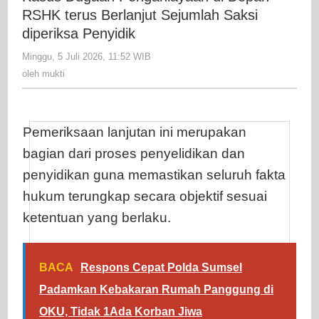
di
RSHK terus Berlanjut Sejumlah Saksi
Depan
diperiksa Penyidik
RSHK
Minggu, 5 Juli 2026, 11:52 WIB
oleh
terus
mukti
oleh
mukti
Berlanjut
Sejumlah
Saksi
diperiksa
Pemeriksaan lanjutan ini merupakan
Penyidik
bagian dari proses penyelidikan dan
penyidikan guna memastikan seluruh fakta
hukum terungkap secara objektif sesuai
ketentuan yang berlaku.
BACA
Respons Cepat Polda Sumsel
Padamkan Kebakaran Rumah Panggung di
OKU, Tidak 1Ada Korban Jiwa