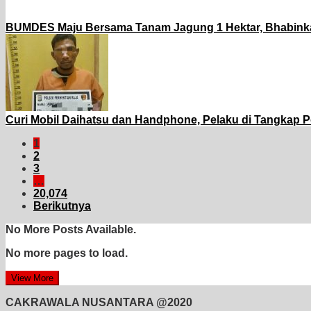
BUMDES Maju Bersama Tanam Jagung 1 Hektar, Bhabink
Curi Mobil Daihatsu dan Handphone, Pelaku di Tangkap P
1
2
3
…
20,074
Berikutnya
No More Posts Available.
No more pages to load.
View More
CAKRAWALA NUSANTARA @2020