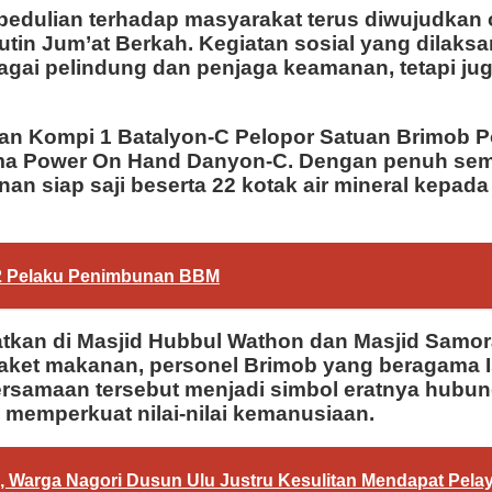
edulian terhadap masyarakat terus diwujudkan 
tin Jum’at Berkah. Kegiatan sosial yang dilaksa
gai pelindung dan penjaga keamanan, tetapi ju
n Kompi 1 Batalyon-C Pelopor Satuan Brimob Pol
ama Power On Hand Danyon-C. Dengan penuh sema
n siap saji beserta 22 kotak air mineral kepad
 2 Pelaku Penimbunan BBM
atkan di Masjid Hubbul Wathon dan Masjid Samo
aket makanan, personel Brimob yang beragama 
samaan tersebut menjadi simbol eratnya hubung
memperkuat nilai-nilai kemanusiaan.
 Warga Nagori Dusun Ulu Justru Kesulitan Mendapat Pela