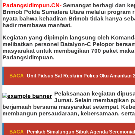
Padangsidimpun.CN-
Semangat berbagi dan kep
Brimob Polda Sumatera Utara melalui program ru
nyata bahwa kehadiran Brimob tidak hanya seba
hadir membawa manfaat.
Kegiatan yang dipimpin langsung oleh Komanda
melibatkan personel Batalyon-C Pelopor bers
masyarakat untuk membagikan 700 paket makana
Padangsidimpuan.
BACA
Unit Pidsus Sat Reskrim Polres Oku Amankan
Pelaksanaan kegiatan dipus
Jumat. Selain membagikan p
berjamaah bersama masyarakat setempat. Keber
membangun persaudaraan, kebersamaan, serta 
BACA
Pemkab Simalungun Sibuk Agenda Seremonial,