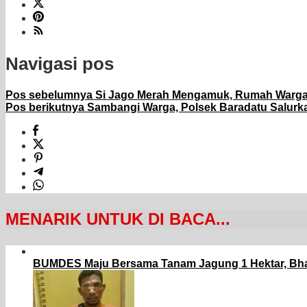
Navigasi pos
Pos sebelumnya
Si Jago Merah Mengamuk, Rumah Warga d
Pos berikutnya
Sambangi Warga, Polsek Baradatu Salurk
MENARIK UNTUK DI BACA...
BUMDES Maju Bersama Tanam Jagung 1 Hektar, Bh