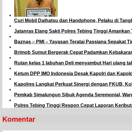
Curi Mobil Daihatsu dan Handphone, Pelaku di Tang
Jatanras Elang Sakti Polres Tebing Tinggi Amanka
Baznas – PMI – Yayasan Teratai Passiana Sepakat T
Brimob Sumut Bergerak Cepat Padamkan Kebakaran 
Rutan kelas 1 labuhan Deli menyambut Hari ulang t
Ketum DPP IMO Indonesia Desak Kapolri dan Kapold
Kapolres Langkat Perkuat Sinergi dengan FKUB, Ko
Pemkab Simalungun Sibuk Agenda Seremonial, Warg
Polres Tebing Tinggi Respon Cepat Laporan Keribut
Komentar