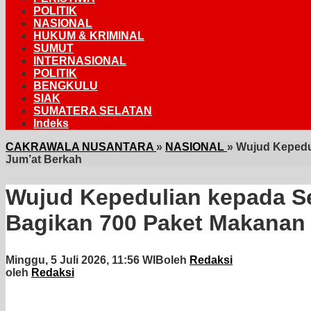
POLITIK
NASIONAL
HUKUM & KRIMINAL
SUMUT
INTERNASIONAL
POLITIK
BENGKULU
SIAK
SUMATERA SELATAN
Indeks
CAKRAWALA NUSANTARA
»
NASIONAL
»
Wujud Kepedu
Jum’at Berkah
Wujud Kepedulian kepada S
Bagikan 700 Paket Makanan
Minggu, 5 Juli 2026, 11:56 WIB
oleh
Redaksi
oleh
Redaksi