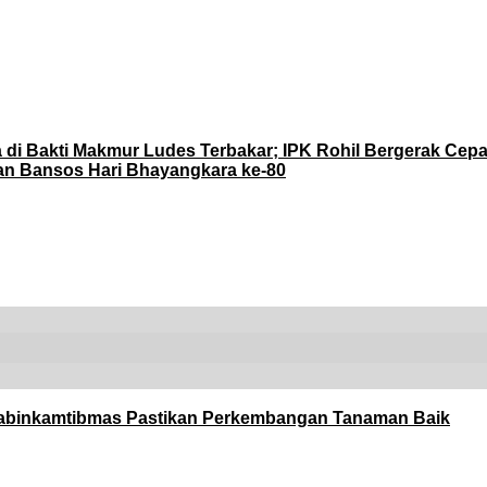
i Bakti Makmur Ludes Terbakar; IPK Rohil Bergerak Cepa
an Bansos Hari Bhayangkara ke-80
abinkamtibmas Pastikan Perkembangan Tanaman Baik