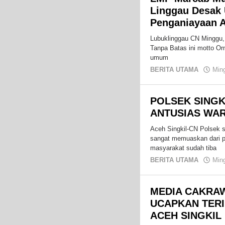
Linggau Desak 
Penganiayaan 
Lubuklinggau CN Minggu,
Tanpa Batas ini motto O
umum
BERITA UTAMA
Min
POLSEK SINGK
ANTUSIAS WA
Aceh Singkil-CN Polsek s
sangat memuaskan dari p
masyarakat sudah tiba
BERITA UTAMA
Min
MEDIA CAKRA
UCAPKAN TER
ACEH SINGKIL