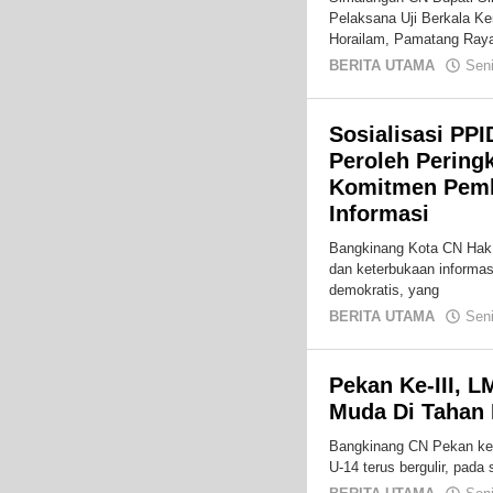
Pelaksana Uji Berkala K
Horailam, Pamatang Ray
BERITA UTAMA
Sen
Sosialisasi PP
Peroleh Peringk
Komitmen Pemk
Informasi
Bangkinang Kota CN Hak
dan keterbukaan informas
demokratis, yang
BERITA UTAMA
Sen
Pekan Ke-III, 
Muda Di Tahan
Bangkinang CN Pekan ke 
U-14 terus bergulir, pad