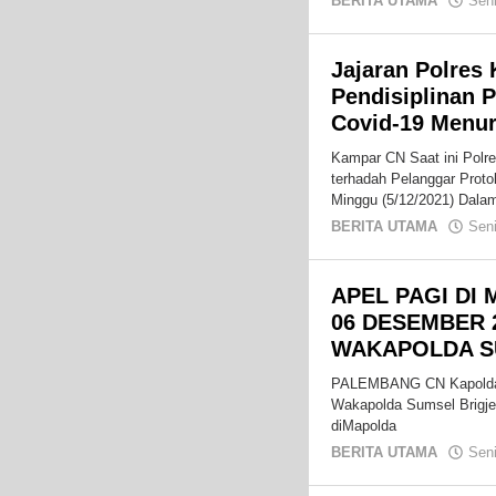
BERITA UTAMA
Sen
Jajaran Polres
Pendisiplinan 
Covid-19 Menu
Kampar CN Saat ini Polr
terhadah Pelanggar Proto
Minggu (5/12/2021) Dala
BERITA UTAMA
Sen
APEL PAGI DI
06 DESEMBER 
WAKAPOLDA S
PALEMBANG CN Kapolda S
Wakapolda Sumsel Brigje
diMapolda
BERITA UTAMA
Sen