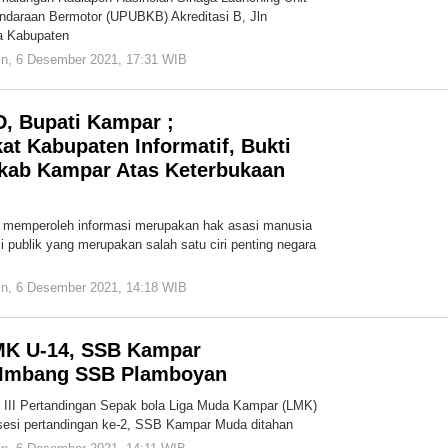
endaraan Bermotor (UPUBKB) Akreditasi B, Jln
a Kabupaten
in, 6 Desember 2021, 17:31 WIB
oleh
Redaksi
Cakrawala
ID, Bupati Kampar ;
at Kabupaten Informatif, Bukti
ab Kampar Atas Keterbukaan
 memperoleh informasi merupakan hak asasi manusia
i publik yang merupakan salah satu ciri penting negara
in, 6 Desember 2021, 14:18 WIB
oleh
Redaksi
Cakrawala
LMK U-14, SSB Kampar
 Imbang SSB Plamboyan
III Pertandingan Sepak bola Liga Muda Kampar (LMK)
a sesi pertandingan ke-2, SSB Kampar Muda ditahan