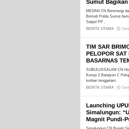
Sumut Bagikan
MEDAN CN Bersinergi dal
Brimob Polda Sumut bers
Satpol PP ,
BERITA UTAMA
Sen
TIM SAR BRIM
PELOPOR SAT
BASARNAS TE
SUBULUSSALAM CN Hari k
Kompi 2 Batalyon C Pel
korban tenggelam.
BERITA UTAMA
Sen
Launching UPUB
Simalungun: “
Magnit Pundi-P
Simalungun CN Bupati Si