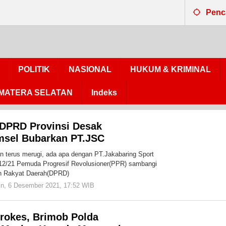
Penc
POLITIK
NASIONAL
HUKUM & KRIMINAL
MATERA SELATAN
Indeks
DPRD Provinsi Desak
msel Bubarkan PT.JSC
 terus merugi, ada apa dengan PT.Jakabaring Sport
12/21 Pemuda Progresif Revolusioner(PPR) sambangi
n Rakyat Daerah(DPRD)
in, 6 Desember 2021, 17:52 WIB
oleh
Redaksi
Cakrawala
Prokes, Brimob Polda