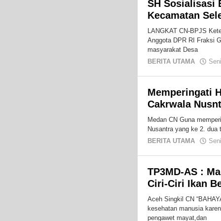
SH Sosialisasi
Kecamatan Sel
LANGKAT CN-BPJS Ketena
Anggota DPR RI Fraksi G
masyarakat Desa
BERITA UTAMA
Sen
Memperingati 
Cakrwala Nusnt
Medan CN Guna mempering
Nusantra yang ke 2. dua 
BERITA UTAMA
Sen
TP3MD-AS : Ma
Ciri-Ciri Ikan B
Aceh Singkil CN “BAHAY
kesehatan manusia karen
pengawet mayat,dan