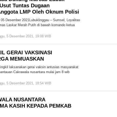
Usut Tuntas Dugaan
Anggota LMP Oleh Oknum Polisi
 05 Desember 2021Lubuklinggau – Sumsel, Loyalitas
rmas Laskar Merah Putih di bawah komando ketua
ggu, 5 Desember 2021, 19:08 WIB
oleh
Redaksi
Cakrawala
IL GERAI VAKSINASI
RGA MEMUASKAN
ingkil laksanakan gerai vaksin antusias masyarakat
antauan Cakrawala nusantara mulai jam 8 wib
ggu, 5 Desember 2021, 18:54 WIB
oleh
Redaksi
Cakrawala
WALA NUSANTARA
IMA KASIH KEPADA PEMKAB