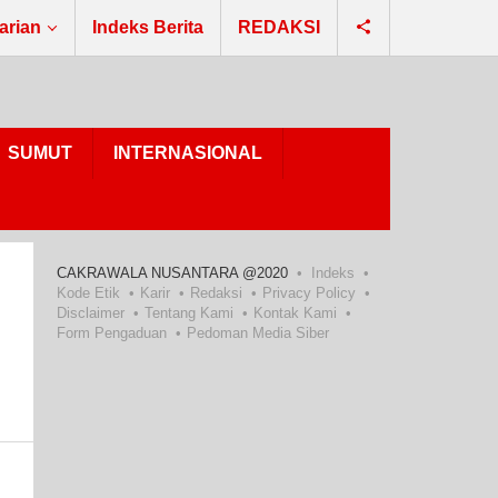
arian
Indeks Berita
REDAKSI
SUMUT
INTERNASIONAL
CAKRAWALA NUSANTARA @2020
Indeks
Kode Etik
Karir
Redaksi
Privacy Policy
Disclaimer
Tentang Kami
Kontak Kami
Form Pengaduan
Pedoman Media Siber