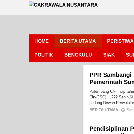
Lewati
ke
konten
HOME
BERITA UTAMA
PERISTIWA
POLITIK
BENGKULU
SIAK
SU
PPR Sambangi 
Pemerintah Su
Palembang CN Tiap tahun
City(JSC) …??? Senin,6/
gedung Dewan Perwakila
BERITA UTAMA
Sen
Pendisiplinan 