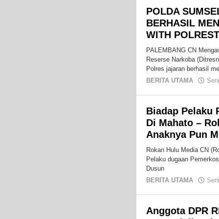
POLDA SUMSE
BERHASIL ME
WITH POLRES
PALEMBANG CN Mengawali
Reserse Narkoba (Ditres
Polres jajaran berhasil 
BERITA UTAMA
Sen
Biadap Pelaku
Di Mahato – Rok
Anaknya Pun M
Rokan Hulu Media CN (Ro
Pelaku dugaan Pemerkosa
Dusun
BERITA UTAMA
Sen
Anggota DPR RI 