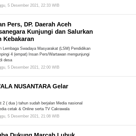
ggu, 5 Desember 2021, 22:33 WIB
oleh
Redaksi
Cakrawala
an Pers, DP. Daerah Aceh
anegara Kunjungi dan Salurkan
n Kebakaran
h Lembaga Swadaya Masyarakat (LSM) Pendidikan
pingi 4 (empat) Insan Pers/Wartawan mengunjungi
di desa
ggu, 5 Desember 2021, 22:00 WIB
oleh
Redaksi
Cakrawala
ALA NUSANTARA Gelar
n
2 ( dua ) tahun sudah berjalan Media nasional
edia cetak & Online serta TV Cakrawala
ggu, 5 Desember 2021, 21:08 WIB
oleh
Redaksi
Cakrawala
ba Dukung Marcab Lubuk