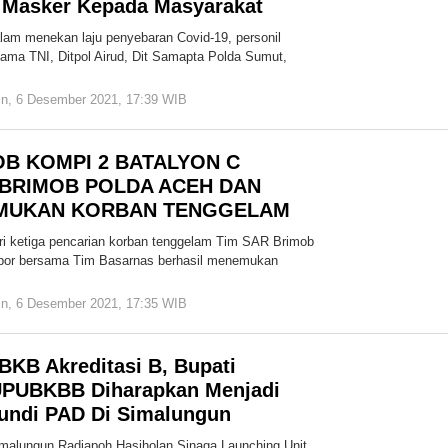
 Masker Kepada Masyarakat
am menekan laju penyebaran Covid-19, personil
ama TNI, Ditpol Airud, Dit Samapta Polda Sumut,
in, 6 Desember 2021, 17:39 WIB
oleh
Redaksi
Cakrawala
OB KOMPI 2 BATALYON C
 BRIMOB POLDA ACEH DAN
MUKAN KORBAN TENGGELAM
etiga pencarian korban tenggelam Tim SAR Brimob
opor bersama Tim Basarnas berhasil menemukan
in, 6 Desember 2021, 17:35 WIB
oleh
Redaksi
Cakrawala
KB Akreditasi B, Bupati
UPUBKBB Diharapkan Menjadi
undi PAD Di Simalungun
malungun Radiapoh Hasiholan Sinaga Launching Unit