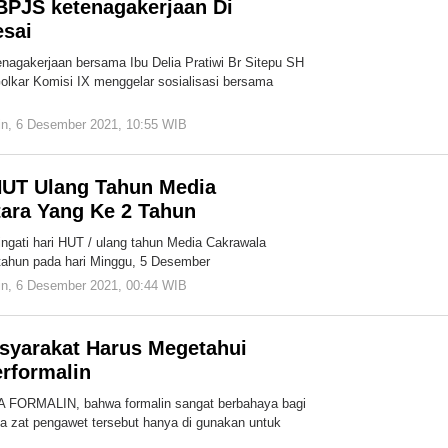
 BPJS ketenagakerjaan Di
esai
gakerjaan bersama Ibu Delia Pratiwi Br Sitepu SH
olkar Komisi IX menggelar sosialisasi bersama
in, 6 Desember 2021, 10:55 WIB
oleh
Redaksi
Cakrawala
HUT Ulang Tahun Media
ara Yang Ke 2 Tahun
ati hari HUT / ulang tahun Media Cakrawala
tahun pada hari Minggu, 5 Desember
in, 6 Desember 2021, 00:44 WIB
oleh
Redaksi
Cakrawala
syarakat Harus Megetahui
erformalin
A FORMALIN, bahwa formalin sangat berbahaya bagi
a zat pengawet tersebut hanya di gunakan untuk