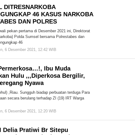
L DITRESNARKOBA
NGUNGKAP 46 KASUS NARKOBA
TABES DAN POLRES
 pekan pertama di Desember 2021 ini, Direktorat
narkoba) Polda Sumsel bersama Polrestabes dan
mengungkap 46
in, 6 Desember 2021, 12:42 WIB
oleh
Redaksi
Cakrawala
 Permerkosa…!, Ibu Muda
an Hulu ,,,Diperkosa Bergilir,
eregang Nyawa
hul) ,Riau. Sungguh biadap perbuatan terduga Para
an secara berulang terhadap ZI (19) IRT Warga
in, 6 Desember 2021, 12:20 WIB
oleh
Redaksi
Cakrawala
Delia Pratiwi Br Sitepu