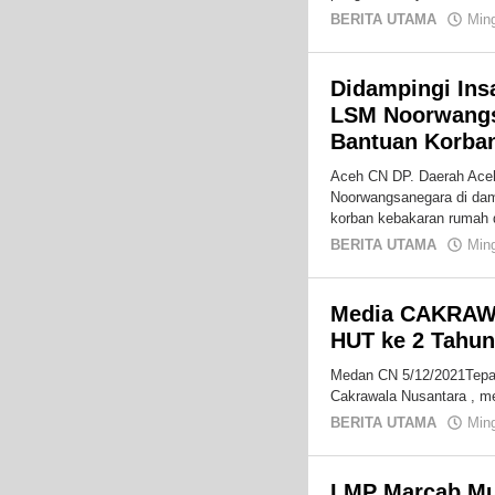
BERITA UTAMA
Min
Didampingi Ins
LSM Noorwangs
Bantuan Korba
Aceh CN DP. Daerah Ace
Noorwangsanegara di dam
korban kebakaran rumah 
BERITA UTAMA
Min
Media CAKRAW
HUT ke 2 Tahu
Medan CN 5/12/2021Tepat 
Cakrawala Nusantara , m
BERITA UTAMA
Min
LMP Marcab Mu