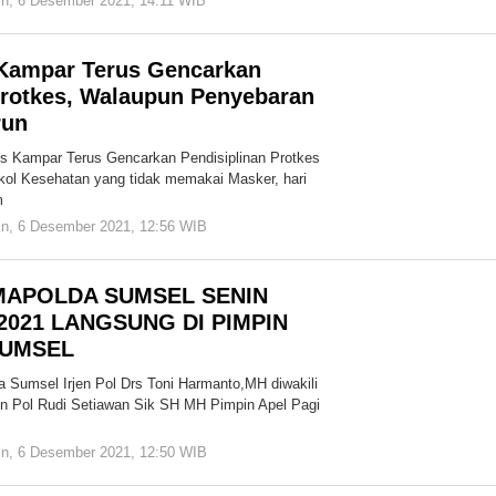
in, 6 Desember 2021, 14:11 WIB
oleh
Redaksi
Cakrawala
 Kampar Terus Gencarkan
Protkes, Walaupun Penyebaran
run
es Kampar Terus Gencarkan Pendisiplinan Protkes
kol Kesehatan yang tidak memakai Masker, hari
m
in, 6 Desember 2021, 12:56 WIB
oleh
Redaksi
Cakrawala
 MAPOLDA SUMSEL SENIN
2021 LANGSUNG DI PIMPIN
UMSEL
umsel Irjen Pol Drs Toni Harmanto,MH diwakili
n Pol Rudi Setiawan Sik SH MH Pimpin Apel Pagi
in, 6 Desember 2021, 12:50 WIB
oleh
Redaksi
Cakrawala