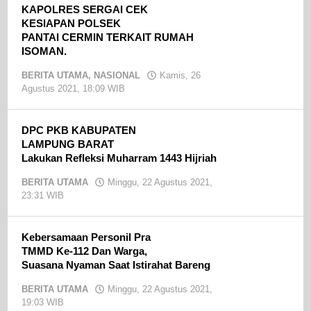
KAPOLRES SERGAI CEK
KESIAPAN POLSEK
PANTAI CERMIN TERKAIT RUMAH
ISOMAN.
BERITA UTAMA
,
NASIONAL
Kamis, 26
Agustus 2021, 18:09 WIB
oleh
admin
DPC PKB KABUPATEN
LAMPUNG BARAT
Lakukan Refleksi Muharram 1443 Hijriah
BERITA UTAMA
Minggu, 22 Agustus 2021,
23:31 WIB
oleh
admin
Kebersamaan Personil Pra
TMMD Ke-112 Dan Warga,
Suasana Nyaman Saat Istirahat Bareng
BERITA UTAMA
Minggu, 22 Agustus 2021,
19:03 WIB
oleh