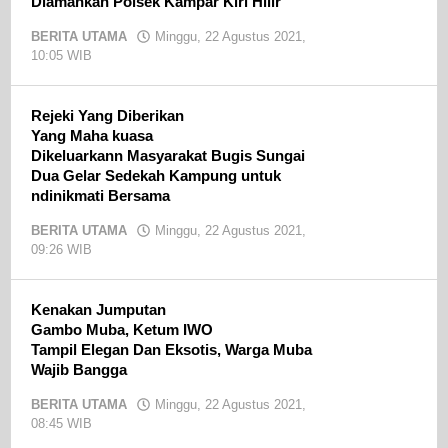
Diamankan Polsek Kampar Kiri Hilir
BERITA UTAMA
Minggu, 22 Agustus 2021,
10:05 WIB
oleh
admin
Rejeki Yang Diberikan
Yang Maha kuasa
Dikeluarkann Masyarakat Bugis Sungai
Dua Gelar Sedekah Kampung untuk
ndinikmati Bersama
BERITA UTAMA
Minggu, 22 Agustus 2021,
09:26 WIB
oleh
admin
Kenakan Jumputan
Gambo Muba, Ketum IWO
Tampil Elegan Dan Eksotis, Warga Muba
Wajib Bangga
BERITA UTAMA
Minggu, 22 Agustus 2021,
08:45 WIB
oleh
admin