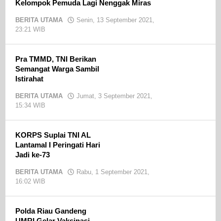
Kelompok Pemuda Lagi Nenggak Miras
BERITA UTAMA
Senin, 13 September 2021,
23:21 WIB
oleh
admin
Pra TMMD, TNI Berikan
Semangat Warga Sambil
Istirahat
BERITA UTAMA
Jumat, 3 September 2021,
15:34 WIB
oleh
admin
KORPS Suplai TNI AL
Lantamal I Peringati Hari
Jadi ke-73
BERITA UTAMA
Rabu, 1 September 2021,
16:02 WIB
oleh
admin
Polda Riau Gandeng
UMRI Gelar Vaksinasi,