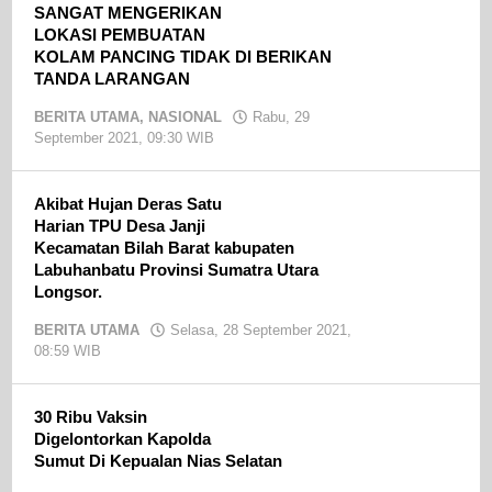
SANGAT MENGERIKAN
LOKASI PEMBUATAN
KOLAM PANCING TIDAK DI BERIKAN
TANDA LARANGAN
BERITA UTAMA
,
NASIONAL
Rabu, 29
September 2021, 09:30 WIB
oleh
admin
Akibat Hujan Deras Satu
Harian TPU Desa Janji
Kecamatan Bilah Barat kabupaten
Labuhanbatu Provinsi Sumatra Utara
Longsor.
BERITA UTAMA
Selasa, 28 September 2021,
08:59 WIB
oleh
admin
30 Ribu Vaksin
Digelontorkan Kapolda
Sumut Di Kepualan Nias Selatan