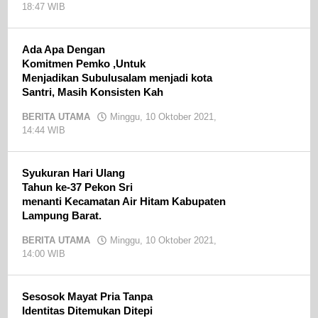
18:47 WIB
oleh
admin
Ada Apa Dengan
Komitmen Pemko ,Untuk
Menjadikan Subulusalam menjadi kota
Santri, Masih Konsisten Kah
BERITA UTAMA
Minggu, 10 Oktober 2021,
14:44 WIB
oleh
admin
Syukuran Hari Ulang
Tahun ke-37 Pekon Sri
menanti Kecamatan Air Hitam Kabupaten
Lampung Barat.
BERITA UTAMA
Minggu, 10 Oktober 2021,
14:00 WIB
oleh
admin
Sesosok Mayat Pria Tanpa
Identitas Ditemukan Ditepi