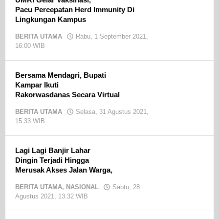
Pacu Percepatan Herd Immunity Di
Lingkungan Kampus
BERITA UTAMA
Rabu, 1 September 2021,
16:00 WIB
oleh
admin
Bersama Mendagri, Bupati
Kampar Ikuti
Rakorwasdanas Secara Virtual
BERITA UTAMA
Selasa, 31 Agustus 2021,
15:33 WIB
oleh
admin
Lagi Lagi Banjir Lahar
Dingin Terjadi Hingga
Merusak Akses Jalan Warga,
BERITA UTAMA
,
NASIONAL
Sabtu, 28
Agustus 2021, 13:32 WIB
oleh
admin