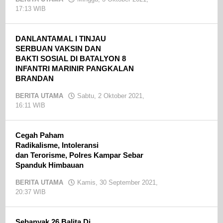
17:13 WIB
oleh
admin
DANLANTAMAL I TINJAU
SERBUAN VAKSIN DAN
BAKTI SOSIAL DI BATALYON 8
INFANTRI MARINIR PANGKALAN
BRANDAN
BERITA UTAMA
Sabtu, 2 Oktober 2021,
16:11 WIB
oleh
admin
Cegah Paham
Radikalisme, Intoleransi
dan Terorisme, Polres Kampar Sebar
Spanduk Himbauan
BERITA UTAMA
Kamis, 30 September 2021,
20:37 WIB
oleh
admin
Sebanyak 26 Balita Di