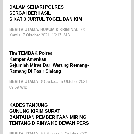
DALAM SEHARI POLRES
SERGAI BERHASIL
SIKAT 3 JURTUL TOGEL DAN KIM.
BERITA UTAMA
,
HUKUM & KRIMINAL
Kamis, 7 Oktober 2021, 16:17 WIB
oleh
admin
Tim TEMBAK Polres
Kampar Amankan
Sejumlah Miras Dari Warung Remang-
Remang Di Pasir Sialang
BERITA UTAMA
Selasa, 5 Oktober 2021,
09:59 WIB
oleh
admin
KADES TANJUNG
GUNUNG KIRIM SURAT
BANTAHAN PEMBERITAAN MIRING
TENTANG DIRINYA KE DEWAN PERS
BERITA UTAMA
Minggu, 3 Oktober 2021,