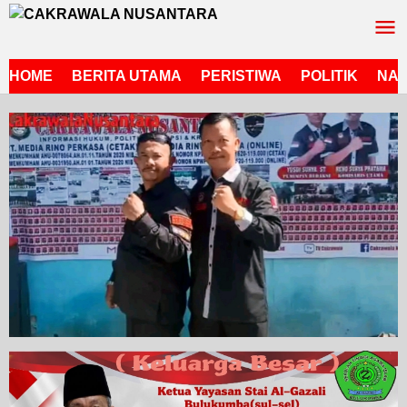
Lewati
ke
konten
HOME
BERITA UTAMA
PERISTIWA
POLITIK
NAS