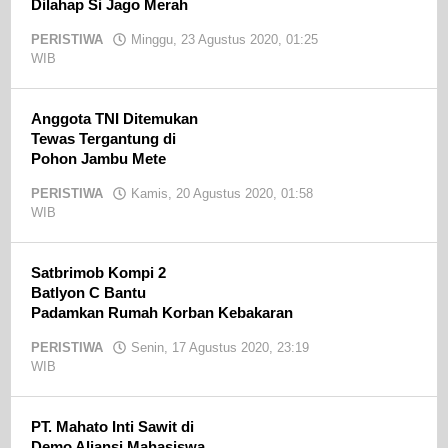
Dilahap Si Jago Merah
PERISTIWA
Minggu, 23 Agustus 2020, 01:25
WIB
oleh
admin
Anggota TNI Ditemukan
Tewas Tergantung di
Pohon Jambu Mete
PERISTIWA
Kamis, 20 Agustus 2020, 01:58
WIB
oleh
admin
Satbrimob Kompi 2
Batlyon C Bantu
Padamkan Rumah Korban Kebakaran
PERISTIWA
Senin, 17 Agustus 2020, 23:19
WIB
oleh
admin
PT. Mahato Inti Sawit di
Demo Aliansi Mahasiswa,