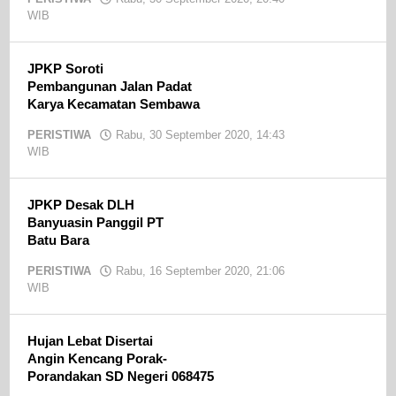
WIB
oleh
admin
JPKP Soroti
Pembangunan Jalan Padat
Karya Kecamatan Sembawa
PERISTIWA
Rabu, 30 September 2020, 14:43
WIB
oleh
admin
JPKP Desak DLH
Banyuasin Panggil PT
Batu Bara
PERISTIWA
Rabu, 16 September 2020, 21:06
WIB
oleh
admin
Hujan Lebat Disertai
Angin Kencang Porak-
Porandakan SD Negeri 068475