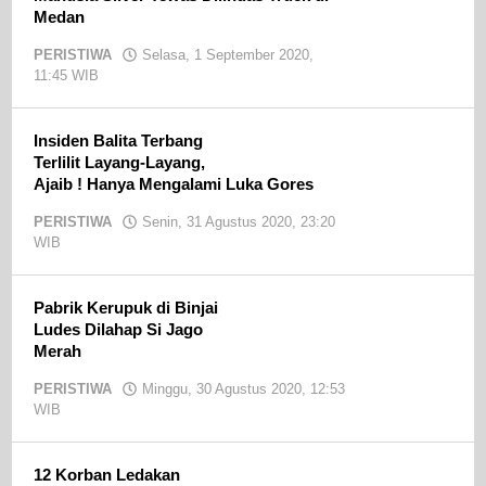
Medan
PERISTIWA
Selasa, 1 September 2020,
11:45 WIB
oleh
admin
Insiden Balita Terbang
Terlilit Layang-Layang,
Ajaib ! Hanya Mengalami Luka Gores
PERISTIWA
Senin, 31 Agustus 2020, 23:20
WIB
oleh
admin
Pabrik Kerupuk di Binjai
Ludes Dilahap Si Jago
Merah
PERISTIWA
Minggu, 30 Agustus 2020, 12:53
WIB
oleh
admin
12 Korban Ledakan