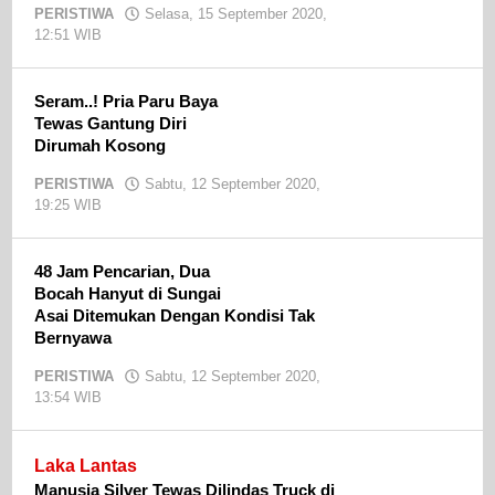
PERISTIWA
Selasa, 15 September 2020,
12:51 WIB
oleh
admin
Seram..! Pria Paru Baya
Tewas Gantung Diri
Dirumah Kosong
PERISTIWA
Sabtu, 12 September 2020,
19:25 WIB
oleh
admin
48 Jam Pencarian, Dua
Bocah Hanyut di Sungai
Asai Ditemukan Dengan Kondisi Tak
Bernyawa
PERISTIWA
Sabtu, 12 September 2020,
13:54 WIB
oleh
admin
Laka Lantas
Manusia Silver Tewas Dilindas Truck di