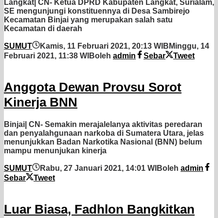
Langkat| CN- Ketua DPRD Kabupaten Langkat, Surialam,
SE mengunjungi konstituennya di Desa Sambirejo
Kecamatan Binjai yang merupakan salah satu
Kecamatan di daerah
SUMUT
Kamis, 11 Februari 2021, 20:13 WIB
Minggu, 14
Februari 2021, 11:38 WIB
oleh
admin
Sebar
Tweet
Anggota Dewan Provsu Sorot
Kinerja BNN
Binjai| CN- Semakin merajalelanya aktivitas peredaran
dan penyalahgunaan narkoba di Sumatera Utara, jelas
menunjukkan Badan Narkotika Nasional (BNN) belum
mampu menunjukan kinerja
SUMUT
Rabu, 27 Januari 2021, 14:01 WIB
oleh
admin
Sebar
Tweet
Luar Biasa, Fadhlon Bangkitkan