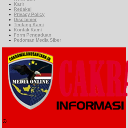
Karir
Redaksi
Privacy Policy
Disclaimer
Tentang Kami
Kontak Kami
Form Pengaduan
Pedoman Media Siber