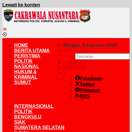
Lewati ke konten
HOME
Minggu, 9 Agustus 2026
BERITA UTAMA
Pencarian
PERISTIWA
POLITIK
Indeks Berita
NASIONAL
REDAKSI
HUKUM &
KRIMINAL
Facebook
SUMUT
Twitter
Pinterest
RSS
INTERNASIONAL
POLITIK
BENGKULU
SIAK
SUMATERA SELATAN