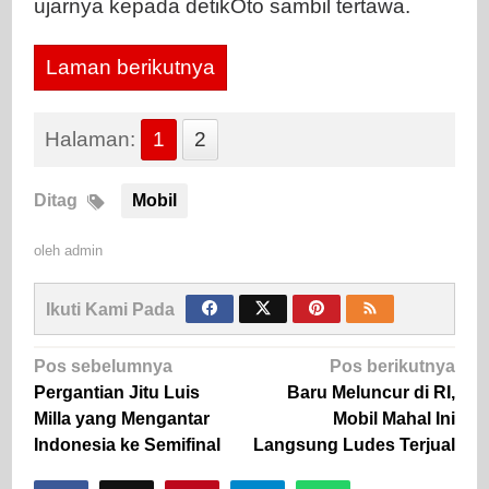
ujarnya kepada detikOto sambil tertawa.
Laman berikutnya
Halaman:
1
2
Ditag
Mobil
oleh
admin
Ikuti Kami Pada
Navigasi
Pos sebelumnya
Pos berikutnya
pos
Pergantian Jitu Luis
Baru Meluncur di RI,
Milla yang Mengantar
Mobil Mahal Ini
Indonesia ke Semifinal
Langsung Ludes Terjual