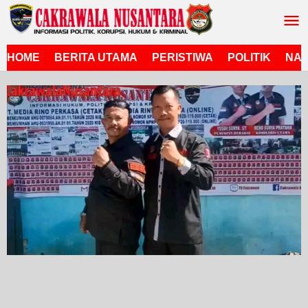
Lewati
ke
konten
HOME
BERITA UTAMA
PERISTIWA
POLITIK
NAS