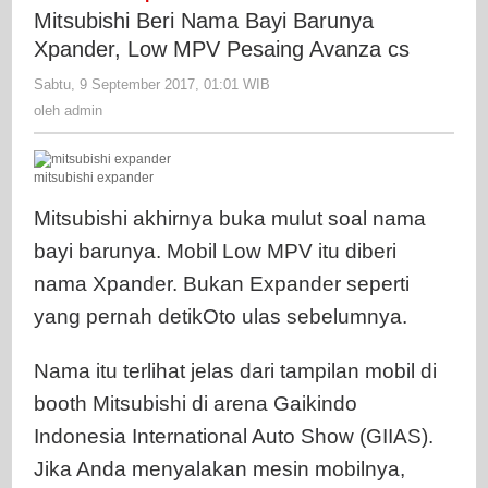
Bayi
Mitsubishi Beri Nama Bayi Barunya
Barunya
Xpander, Low MPV Pesaing Avanza cs
Xpander,
Sabtu, 9 September 2017, 01:01 WIB
oleh
Low
admin
oleh
admin
MPV
Pesaing
Avanza
mitsubishi expander
cs
Mitsubishi akhirnya buka mulut soal nama
bayi barunya. Mobil Low MPV itu diberi
nama Xpander. Bukan Expander seperti
yang pernah detikOto ulas sebelumnya.
Nama itu terlihat jelas dari tampilan mobil di
booth Mitsubishi di arena Gaikindo
Indonesia International Auto Show (GIIAS).
Jika Anda menyalakan mesin mobilnya,