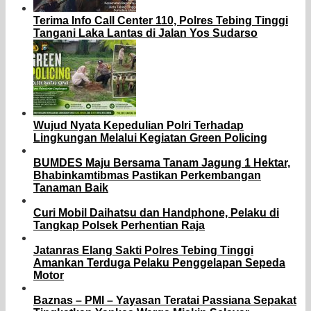
Terima Info Call Center 110, Polres Tebing Tinggi
Tangani Laka Lantas di Jalan Yos Sudarso
Wujud Nyata Kepedulian Polri Terhadap
Lingkungan Melalui Kegiatan Green Policing
BUMDES Maju Bersama Tanam Jagung 1 Hektar,
Bhabinkamtibmas Pastikan Perkembangan
Tanaman Baik
Curi Mobil Daihatsu dan Handphone, Pelaku di
Tangkap Polsek Perhentian Raja
Jatanras Elang Sakti Polres Tebing Tinggi
Amankan Terduga Pelaku Penggelapan Sepeda
Motor
Baznas – PMI – Yayasan Teratai Passiana Sepakat