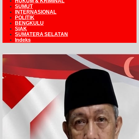
HUKUM & KRIMINAL
SUMUT
INTERNASIONAL
POLITIK
BENGKULU
SIAK
SUMATERA SELATAN
Indeks