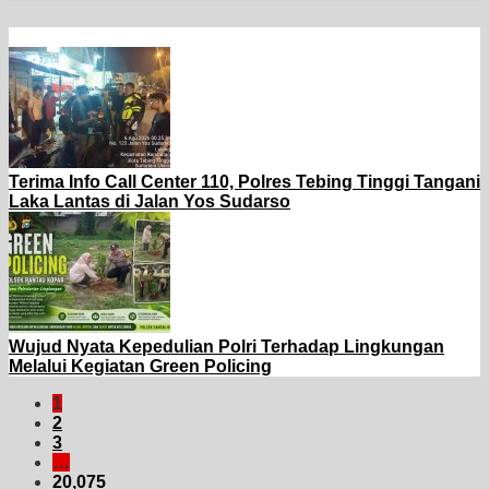
Terima Info Call Center 110, Polres Tebing Tinggi Tangani
Laka Lantas di Jalan Yos Sudarso
Wujud Nyata Kepedulian Polri Terhadap Lingkungan
Melalui Kegiatan Green Policing
1
2
3
…
20,075