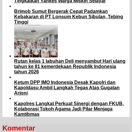
Tingkatkan Yankes Warga Miskin Selayar
Brimob Sumut Bergerak Cepat Padamkan
Kebakaran di PT Lonsum Kebun Sibulan, Tebing
Tinggi
Rutan kelas 1 labuhan Deli menyambut Hari ulang
tahun ke 81 kemerdekaan Republik Indonesia
tahun 2026
Ketum DPP IMO Indonesia Desak Kapolri dan
Kapoldasu Ambil Langkah Tegas Atas Gugatan
Arjoni
Kapolres Langkat Perkuat Sinergi dengan FKUB,
Kolaborasi Tokoh Agama Jadi Pilar Menjaga
Kamtibmas
Komentar