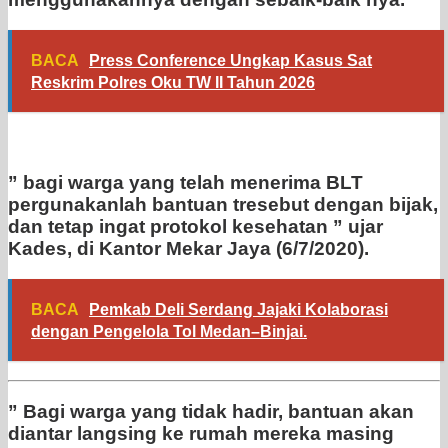
BACA
Press Conference Ungkap Kasus Sat
Reskrim Polres Oku TW II Tahun 2026
” bagi warga yang telah menerima BLT
pergunakanlah bantuan tresebut dengan bijak,
dan tetap ingat protokol kesehatan ” ujar
Kades, di Kantor Mekar Jaya (6/7/2020).
BACA
Pemkab Deli Serdang Jajaki Kolaborasi
dengan Pengelola Tol Medan–Binjai.
” Bagi warga yang tidak hadir, bantuan akan
diantar langsing ke rumah mereka masing