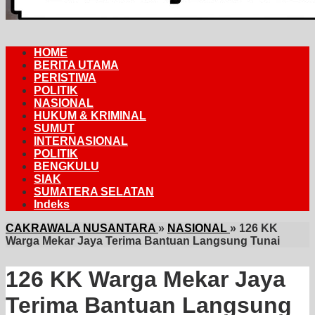
HOME
BERITA UTAMA
PERISTIWA
POLITIK
NASIONAL
HUKUM & KRIMINAL
SUMUT
INTERNASIONAL
POLITIK
BENGKULU
SIAK
SUMATERA SELATAN
Indeks
CAKRAWALA NUSANTARA
»
NASIONAL
»
126 KK
Warga Mekar Jaya Terima Bantuan Langsung Tunai
126 KK Warga Mekar Jaya
Terima Bantuan Langsung