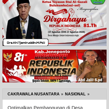
CAKRAWALA NUSANTARA
»
NASIONAL
»
Optimalk
Pembang
di
Optimalkan Pembangunan di Desa