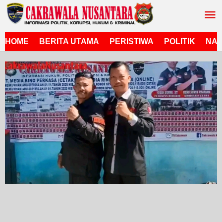
Lewati
ke
konten
HOME
BERITA UTAMA
PERISTIWA
POLITIK
NAS