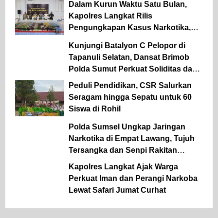
Dalam Kurun Waktu Satu Bulan,
Kapolres Langkat Rilis
Pengungkapan Kasus Narkotika,
Tindak Pidana Kriminal, dan
Kunjungi Batalyon C Pelopor di
Kekerasan Seksual terhadap Anak
Tapanuli Selatan, Dansat Brimob
Polda Sumut Perkuat Soliditas dan
Semangat Pengabdian Personel
Peduli Pendidikan, CSR Salurkan
Seragam hingga Sepatu untuk 60
Siswa di Rohil
Polda Sumsel Ungkap Jaringan
Narkotika di Empat Lawang, Tujuh
Tersangka dan Senpi Rakitan
Diamankan
Kapolres Langkat Ajak Warga
Perkuat Iman dan Perangi Narkoba
Lewat Safari Jumat Curhat