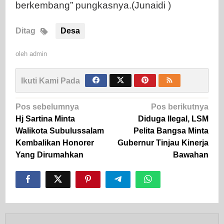
berkembang” pungkasnya.(Junaidi )
Ditag
Desa
oleh
admin
Ikuti Kami Pada
Navigasi
Pos sebelumnya
Pos berikutnya
pos
Hj Sartina Minta
Diduga Ilegal, LSM
Walikota Subulussalam
Pelita Bangsa Minta
Kembalikan Honorer
Gubernur Tinjau Kinerja
Yang Dirumahkan
Bawahan