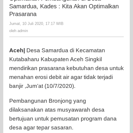
Desa
Samardua, Kades : Kita Akan Optimalkan
Samardua
Prasarana
Kades
Jumat, 10 Juli 2020, 17:17 WIB
oleh
:
admin
oleh
admin
Kita
Akan
Optimalk
Aceh|
Desa Samardua di Kecamatan
Prasaran
Kutabaharu Kabupaten Aceh Singkil
mendirikan prasarana kebutuhan desa untuk
menahan erosi debit air agar tidak terjadi
banjir ,Jum’at (10/7/2020).
Pembangunan Bronjong yang
dilaksanakan atas musyawarah desa
bertujuan untuk pemusatan program dana
desa agar tepar sasaran.