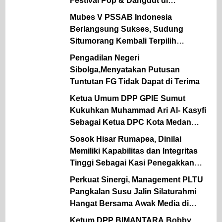
Festival Pop & Dangdut di
Labuhanbatu
Mubes V PSSAB Indonesia
Berlangsung Sukses, Sudung
Situmorang Kembali Terpilih
Sebagai Ketum Periode 2026 – 2031.
Pengadilan Negeri
Sibolga,Menyatakan Putusan
Tuntutan FG Tidak Dapat di Terima
Ketua Umum DPP GPIE Sumut
Kukuhkan Muhammad Ari Al- Kasyfi
Sebagai Ketua DPC Kota Medan
Periode 2026 – 2030.
Sosok Hisar Rumapea, Dinilai
Memiliki Kapabilitas dan Integritas
Tinggi Sebagai Kasi Penegakkan
Hukum UPT Pengawasan
Perkuat Sinergi, Management PLTU
Ketenagakerjaan Wilayah II
Pangkalan Susu Jalin Silaturahmi
Disnaker Sumut.
Hangat Bersama Awak Media di
Medan.
Ketum DPP BIMANTARA Bobby