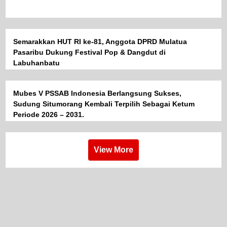
Semarakkan HUT RI ke-81, Anggota DPRD Mulatua
Pasaribu Dukung Festival Pop & Dangdut di
Labuhanbatu
Mubes V PSSAB Indonesia Berlangsung Sukses,
Sudung Situmorang Kembali Terpilih Sebagai Ketum
Periode 2026 – 2031.
View More
CAKRAWALA NUSANTARA @2020
Indeks
Kode Etik
Karir
Redaksi
Privacy Policy
Disclaimer
Tentang Kami
Kontak Kami
Form Pengaduan
Pedoman Media Siber