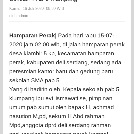
Gedung
Kamis, 16 Juli 2020, 09:30 WIB
oleh
Baru
admin
oleh
admin
Sekolah
PAB
5
Hamparan Perak|
Pada hari rabu 15-07-
Klumpang
2020 jam 02.00 wib, di jalan hamparan perak
desa klambir 5 kb, kecamatan hamparan
perak, kabupaten deli serdang, sedang ada
peresmian kantor baru dan gedung baru,
sekolah SMA pab 5.
Yang di hadirin oleh. Kepala sekolah pab 5
klumpang ibu evi lismawati se, pimpinan
umum pab sumut oleh bapak H, achmad
nasution M,pd, sekum H Abd rahman
Mpd,anggota dprd deli serdang rahman