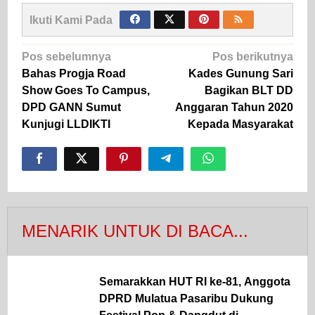
Ikuti Kami Pada
Navigasi
Pos sebelumnya
Pos berikutnya
pos
Bahas Progja Road
Kades Gunung Sari
Show Goes To Campus,
Bagikan BLT DD
DPD GANN Sumut
Anggaran Tahun 2020
Kunjugi LLDIKTI
Kepada Masyarakat
MENARIK UNTUK DI BACA...
Semarakkan HUT RI ke-81, Anggota
DPRD Mulatua Pasaribu Dukung