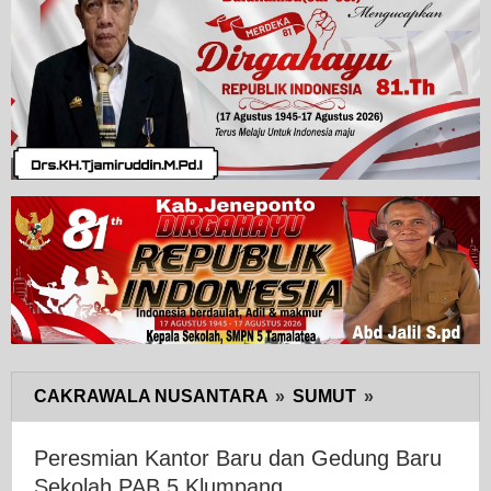
CAKRAWALA NUSANTARA
»
SUMUT
»
Peresmian
Kantor
Baru
Peresmian Kantor Baru dan Gedung Baru
dan
Sekolah PAB 5 Klumpang