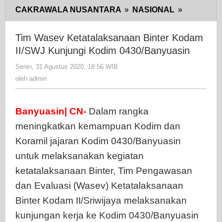
CAKRAWALA NUSANTARA
»
NASIONAL
»
Tim
Wasev
Ketatalak
Tim Wasev Ketatalaksanaan Binter Kodam
Binter
II/SWJ Kunjungi Kodim 0430/Banyuasin
Kodam
Senin, 31 Agustus 2020, 18:56 WIB
oleh
II/SWJ
admin
oleh
admin
Kunjungi
Kodim
0430/Ban
Banyuasin| CN-
Dalam rangka
meningkatkan kemampuan Kodim dan
Koramil jajaran Kodim 0430/Banyuasin
untuk melaksanakan kegiatan
ketatalaksanaan Binter, Tim Pengawasan
dan Evaluasi (Wasev) Ketatalaksanaan
Binter Kodam II/Sriwijaya melaksanakan
kunjungan kerja ke Kodim 0430/Banyuasin