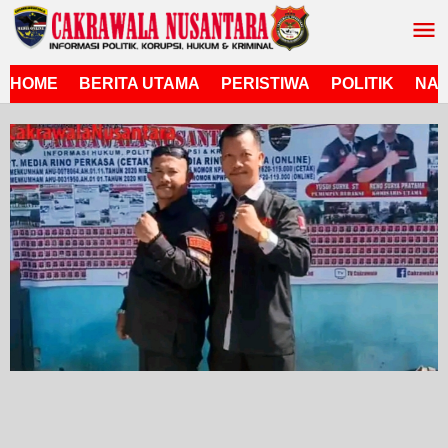
Lewati
ke
konten
HOME
BERITA UTAMA
PERISTIWA
POLITIK
NAS