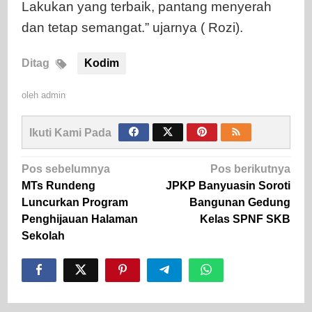
Lakukan yang terbaik, pantang menyerah
dan tetap semangat.” ujarnya ( Rozi).
Ditag
Kodim
oleh
admin
Ikuti Kami Pada
Navigasi
Pos sebelumnya
Pos berikutnya
pos
MTs Rundeng
JPKP Banyuasin Soroti
Luncurkan Program
Bangunan Gedung
Penghijauan Halaman
Kelas SPNF SKB
Sekolah