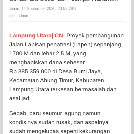
Asal
Senin, 14 September 2020, 23:53 WIB
oleh
Jadi,
admin
oleh
admin
Bendahar
Desa
"Lari"
Lampung Utara| CN-
Proyek pembangunan
Jumpa
Jalan Lapisan penatrasi (Lapen) sepanjang
Wartawan
1700 M dan lebar 2,5 M, yang
menghabiskan dana sebesar
Rp.385.359.000 di Desa Bumi Jaya,
Kecamatan Abung Timur, Kabupaten
Lampung Utara terkesan bermasalah dan
asal jadi.
Sebab, baru seumur jagung namun
kondisinya sudah rusak, dan aspalnya
sudah mengelupas seperti kekurangan