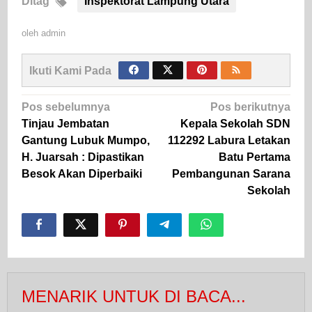
Ditag
Inspektorat Lampung Utara
oleh
admin
Ikuti Kami Pada
Navigasi
Pos sebelumnya
Pos berikutnya
pos
Tinjau Jembatan
Kepala Sekolah SDN
Gantung Lubuk Mumpo,
112292 Labura Letakan
H. Juarsah : Dipastikan
Batu Pertama
Besok Akan Diperbaiki
Pembangunan Sarana
Sekolah
MENARIK UNTUK DI BACA...