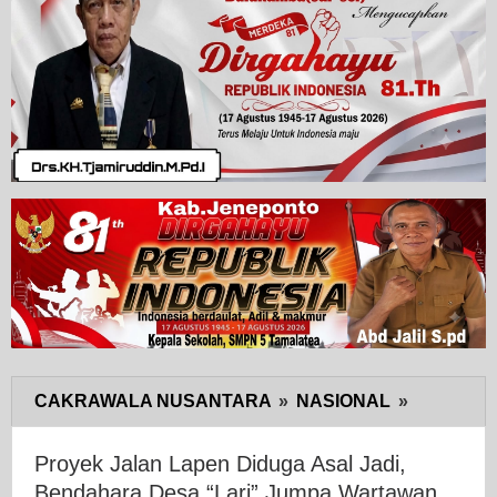
CAKRAWALA NUSANTARA
»
NASIONAL
»
Proyek
Jalan
Lapen
Proyek Jalan Lapen Diduga Asal Jadi,
Diduga
Bendahara Desa “Lari” Jumpa Wartawan