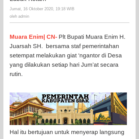
Ngan
Jumat, 16 Oktober 2020, 19:18 WIB
oleh
di
admin
oleh
admin
Desa
Lubu
Keta
Muara Enim| CN-
Plt Bupati Muara Enim H.
Juarsah SH. bersama staf pemerintahan
setempat melakukan giat ‘ngantor di Desa
yang dilakukan setiap hari Jum’at secara
rutin.
Hal itu bertujuan untuk menyerap langsung