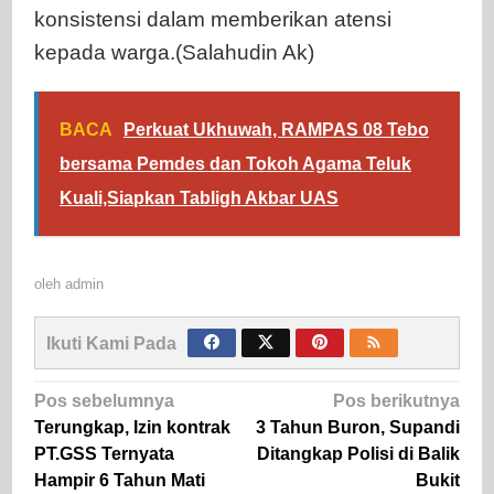
konsistensi dalam memberikan atensi
kepada warga.(Salahudin Ak)
BACA
Perkuat Ukhuwah, RAMPAS 08 Tebo
bersama Pemdes dan Tokoh Agama Teluk
Kuali,Siapkan Tabligh Akbar UAS
oleh
admin
Ikuti Kami Pada
Navigasi
Pos sebelumnya
Pos berikutnya
pos
Terungkap, Izin kontrak
3 Tahun Buron, Supandi
PT.GSS Ternyata
Ditangkap Polisi di Balik
Hampir 6 Tahun Mati
Bukit