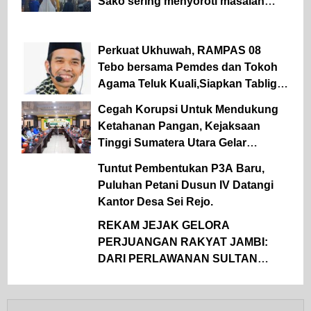
Sako sering menyoroti masalah
lapangan parkir Pasar Sako
Perkuat Ukhuwah, RAMPAS 08
Tebo bersama Pemdes dan Tokoh
Agama Teluk Kuali,Siapkan Tabligh
Akbar UAS
Cegah Korupsi Untuk Mendukung
Ketahanan Pangan, Kejaksaan
Tinggi Sumatera Utara Gelar
Penerangan Hukum Pada Dinas
Tuntut Pembentukan P3A Baru,
Pertanian Dan Ketahanan Pangan
Puluhan Petani Dusun IV Datangi
Kantor Desa Sei Rejo.
REKAM JEJAK GELORA
PERJUANGAN RAKYAT JAMBI:
DARI PERLAWANAN SULTAN
THAHA UNTUK MERDEKA HINGGA
KEMBALI KE PANGKUAN NKRI