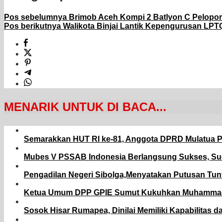
Pos sebelumnya
Brimob Aceh Kompi 2 Batlyon C Pelopor
Pos berikutnya
Walikota Binjai Lantik Kepengurusan LPT
MENARIK UNTUK DI BACA...
Semarakkan HUT RI ke-81, Anggota DPRD Mulatua P
Mubes V PSSAB Indonesia Berlangsung Sukses, Sudu
Pengadilan Negeri Sibolga,Menyatakan Putusan Tunt
Ketua Umum DPP GPIE Sumut Kukuhkan Muhammad Ari
Sosok Hisar Rumapea, Dinilai Memiliki Kapabilitas