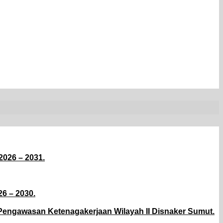
026 – 2031.
6 – 2030.
 Pengawasan Ketenagakerjaan Wilayah II Disnaker Sumut.