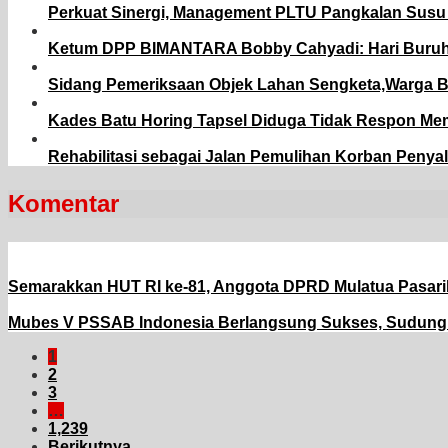
Perkuat Sinergi, Management PLTU Pangkalan Susu 
Ketum DPP BIMANTARA Bobby Cahyadi: Hari Buruh 
Sidang Pemeriksaan Objek Lahan Sengketa,Warga 
Kades Batu Horing Tapsel Diduga Tidak Respon M
Rehabilitasi sebagai Jalan Pemulihan Korban Penya
Komentar
Semarakkan HUT RI ke-81, Anggota DPRD Mulatua Pasari
Mubes V PSSAB Indonesia Berlangsung Sukses, Sudung Si
1
2
3
…
1,239
Berikutnya