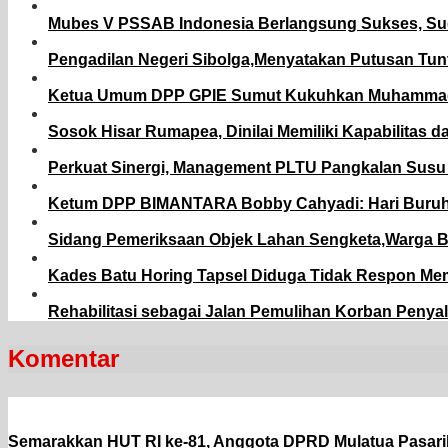
Mubes V PSSAB Indonesia Berlangsung Sukses, Sudu
Pengadilan Negeri Sibolga,Menyatakan Putusan Tunt
Ketua Umum DPP GPIE Sumut Kukuhkan Muhammad Ari
Sosok Hisar Rumapea, Dinilai Memiliki Kapabilitas
Perkuat Sinergi, Management PLTU Pangkalan Susu 
Ketum DPP BIMANTARA Bobby Cahyadi: Hari Buruh 
Sidang Pemeriksaan Objek Lahan Sengketa,Warga 
Kades Batu Horing Tapsel Diduga Tidak Respon M
Rehabilitasi sebagai Jalan Pemulihan Korban Penya
Komentar
Semarakkan HUT RI ke-81, Anggota DPRD Mulatua Pasari