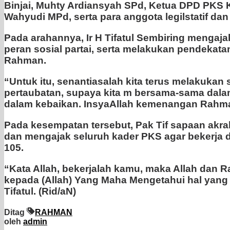
Binjai, Muhty Ardiansyah SPd, Ketua DPD PKS
Wahyudi MPd, serta para anggota legilstatif da
Pada arahannya, Ir H Tifatul Sembiring menga
peran sosial partai, serta melakukan pendeka
Rahman.
“Untuk itu, senantiasalah kita terus melakuk
pertaubatan, supaya kita m bersama-sama dala
dalam kebaikan. InsyaAllah kemenangan Rahman d
Pada kesempatan tersebut, Pak Tif sapaan akra
dan mengajak seluruh kader PKS agar bekerja 
105.
“Kata Allah, bekerjalah kamu, maka Allah dan 
kepada (Allah) Yang Maha Mengetahui hal yang 
Tifatul. (Rid/aN)
Ditag
RAHMAN
oleh
admin