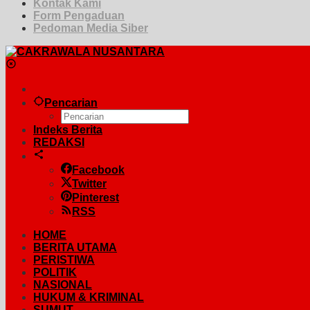
Kontak Kami
Form Pengaduan
Pedoman Media Siber
Pencarian
Indeks Berita
REDAKSI
Facebook
Twitter
Pinterest
RSS
HOME
BERITA UTAMA
PERISTIWA
POLITIK
NASIONAL
HUKUM & KRIMINAL
SUMUT