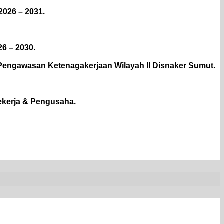
026 – 2031.
6 – 2030.
 Pengawasan Ketenagakerjaan Wilayah II Disnaker Sumut.
kerja & Pengusaha.