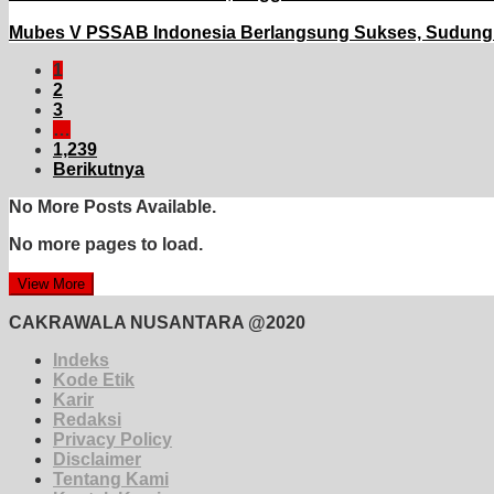
Mubes V PSSAB Indonesia Berlangsung Sukses, Sudung Si
1
2
3
…
1,239
Berikutnya
No More Posts Available.
No more pages to load.
View More
CAKRAWALA NUSANTARA @2020
Indeks
Kode Etik
Karir
Redaksi
Privacy Policy
Disclaimer
Tentang Kami