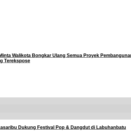
 Minta Walikota Bongkar Ulang Semua Proyek Pembangun
ng Terekspose
asaribu Dukung Festival Pop & Dangdut di Labuhanbatu