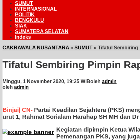
SUMUT
INTERNASIONAL
POLITIK
BENGKULU
SIAK
SUMATERA SELATAN
Indeks
CAKRAWALA NUSANTARA
»
SUMUT
»
Tifatul Sembiri
Tifatul Sembiring Pimpin 
Minggu, 1 November 2020, 19:25 WIB
oleh
admin
oleh
admin
Binjai| CN-
Partai Keadilan Sejahtera (PKS) men
urut 1, Rahmat Sorialam Harahap SH MH dan Dr 
Kegiatan dipimpin Ketua Wila
Pemenangan PKS, yang juga 