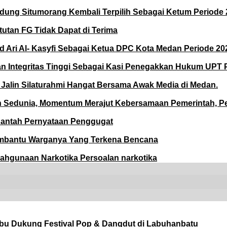
ng Situmorang Kembali Terpilih Sebagai Ketum Periode 2
utan FG Tidak Dapat di Terima
 Al- Kasyfi Sebagai Ketua DPC Kota Medan Periode 202
 dan Integritas Tinggi Sebagai Kasi Penegakkan Hukum UPT
Jalin Silaturahmi Hangat Bersama Awak Media di Medan.
Sedunia, Momentum Merajut Kebersamaan Pemerintah, Pe
Bantah Pernyataan Penggugat
embantu Warganya Yang Terkena Bencana
lahgunaan Narkotika Persoalan narkotika
bu Dukung Festival Pop & Dangdut di Labuhanbatu