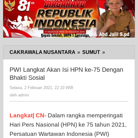
CAKRAWALA NUSANTARA
»
SUMUT
»
PWI
Langkat
Akan
PWI Langkat Akan Isi HPN ke-75 Dengan
Isi
Bhakti Sosial
HPN
Selasa, 2 Februari 2021, 22:10 WIB
oleh
ke-
admin
oleh
admin
75
Dengan
Bhakti
Langkat| CN-
Dalam rangka memperingati
Sosial
Hari Pers Nasional (HPN) ke 75 tahun 2021,
Persatuan Wartawan Indonesia (PWI)