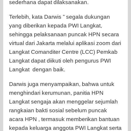
sederhana dapat dilaksanakan.
Terlebih, kata Darwis ” segala dukungan
yang diberikan kepada PWI Langkat,
sehingga pelaksanaan puncak HPN secara
virtual dari Jakarta melalui aplikasi zoom dari
Langkat Comanditer Centre (LCC) Pemkab
Langkat dapat diikuti oleh pengurus PWI
Langkat dengan baik.
Darwis juga menyampaikan, bahwa untuk
menghindari kerumunan, panitia HPN
Langkat sengaja akan menggelar sejumlah
rangkaian bakti sosial sebelum puncak
acara HPN , termasuk memberikan bantuan
kepada keluarga anggota PWI Langkat serta