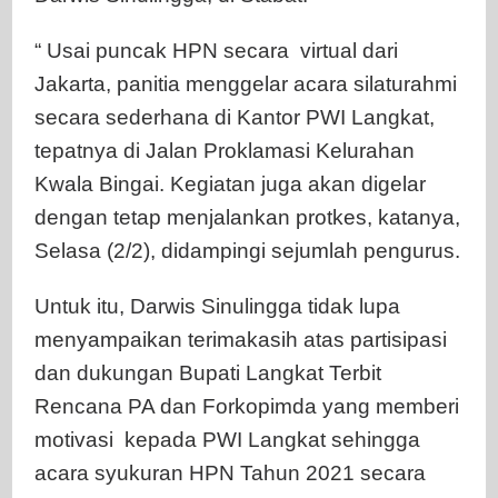
“ Usai puncak HPN secara virtual dari
Jakarta, panitia menggelar acara silaturahmi
secara sederhana di Kantor PWI Langkat,
tepatnya di Jalan Proklamasi Kelurahan
Kwala Bingai. Kegiatan juga akan digelar
dengan tetap menjalankan protkes, katanya,
Selasa (2/2), didampingi sejumlah pengurus.
Untuk itu, Darwis Sinulingga tidak lupa
menyampaikan terimakasih atas partisipasi
dan dukungan Bupati Langkat Terbit
Rencana PA dan Forkopimda yang memberi
motivasi kepada PWI Langkat sehingga
acara syukuran HPN Tahun 2021 secara