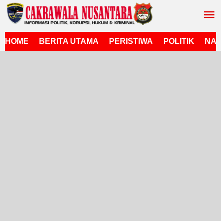
Lewati
ke
konten
HOME
BERITA UTAMA
PERISTIWA
POLITIK
NAS