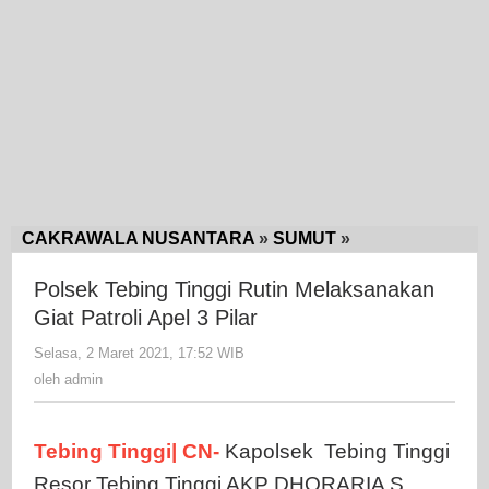
CAKRAWALA NUSANTARA
»
SUMUT
»
Polsek
Tebing
Polsek Tebing Tinggi Rutin Melaksanakan
Tinggi
Giat Patroli Apel 3 Pilar
Rutin
Melaksanakan
Selasa, 2 Maret 2021, 17:52 WIB
oleh
Giat
admin
oleh
admin
Patroli
Apel
3
Tebing Tinggi| CN-
Kapolsek Tebing Tinggi
Pilar
Resor Tebing Tinggi AKP DHORARIA S.