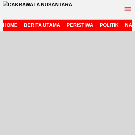
Lewati
ke
konten
HOME
BERITA UTAMA
PERISTIWA
POLITIK
NAS