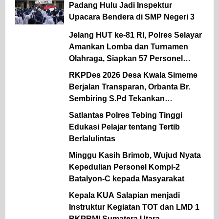
kepada Pelajar
Padang Hulu Jadi Inspektur
Upacara Bendera di SMP Negeri 3
Jelang HUT ke-81 RI, Polres Selayar
Amankan Lomba dan Turnamen
Olahraga, Siapkan 57 Personel
Kawal Gerak Jalan Pelajar
RKPDes 2026 Desa Kwala Simeme
Berjalan Transparan, Orbanta Br.
Sembiring S.Pd Tekankan
Keterbukaan
Satlantas Polres Tebing Tinggi
Edukasi Pelajar tentang Tertib
Berlalulintas
Minggu Kasih Brimob, Wujud Nyata
Kepedulian Personel Kompi-2
Batalyon-C kepada Masyarakat
Kepala KUA Salapian menjadi
Instruktur Kegiatan TOT dan LMD 1
BKPRMI Sumatera Utara