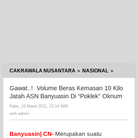
CAKRAWALA NUSANTARA
»
NASIONAL
»
Gawat..!
Volume
Beras
Gawat..! Volume Beras Kemasan 10 Kilo
Kemasan
Jatah ASN Banyuasin Di “Poklek” Oknum
10
Rabu, 10 Maret 2021, 22:14 WIB
oleh
Kilo
admin
oleh
admin
Jatah
ASN
Banyuasi
Banyuasin| CN-
Merupakan suatu
Di