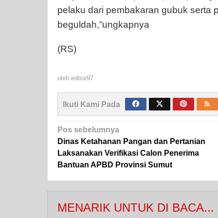
pelaku dari pembakaran gubuk serta 
beguldah,”ungkapnya
(RS)
oleh
editor97
Ikuti Kami Pada
Navigasi
Pos sebelumnya
pos
Dinas Ketahanan Pangan dan Pertanian
Laksanakan Verifikasi Calon Penerima
Bantuan APBD Provinsi Sumut
MENARIK UNTUK DI BACA...