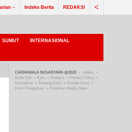
arian
Indeks Berita
REDAKSI
SUMUT
INTERNASIONAL
CAKRAWALA NUSANTARA @2020
Indeks
Kode Etik
Karir
Redaksi
Privacy Policy
Disclaimer
Tentang Kami
Kontak Kami
Form Pengaduan
Pedoman Media Siber