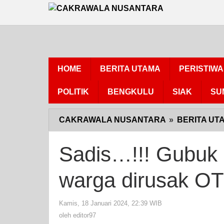
Lewati
ke
konten
HOME
BERITA UTAMA
PERISTIWA
POLITIK
BENGKULU
SIAK
SU
CAKRAWALA NUSANTARA
»
BERITA UT
Sadis…!!! Gubuk 
warga dirusak O
Kamis, 18 Januari 2024, 22:39 WIB
oleh
editor97
oleh
editor97