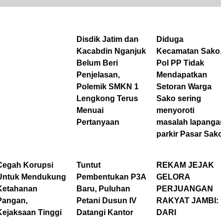
Disdik Jatim dan
Diduga
Kacabdin Nganjuk
Kecamatan Sako
Belum Beri
Pol PP Tidak
Penjelasan,
Mendapatkan
Polemik SMKN 1
Setoran Warga
Lengkong Terus
Sako sering
Menuai
menyoroti
Pertanyaan
masalah lapanga
parkir Pasar Sak
Cegah Korupsi
Tuntut
REKAM JEJAK
Untuk Mendukung
Pembentukan P3A
GELORA
Ketahanan
Baru, Puluhan
PERJUANGAN
Pangan,
Petani Dusun IV
RAKYAT JAMBI:
Kejaksaan Tinggi
Datangi Kantor
DARI