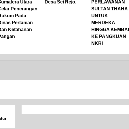
Sumatera Utara
Desa Sei Rejo.
PERLAWANAN
Gelar Penerangan
SULTAN THAHA
Hukum Pada
UNTUK
Dinas Pertanian
MERDEKA
Dan Ketahanan
HINGGA KEMBAL
Pangan
KE PANGKUAN
NKRI
atur