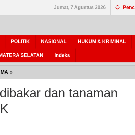
Jumat, 7 Agustus 2026
Penc
POLITIK
NASIONAL
HUKUM & KRIMINAL
MATERA SELATAN
Indeks
AMA
»
Sadis...!!!
Gubuk
dibakar
dibakar dan tanaman
dan
tanaman
TK
warga
dirusak
OTK