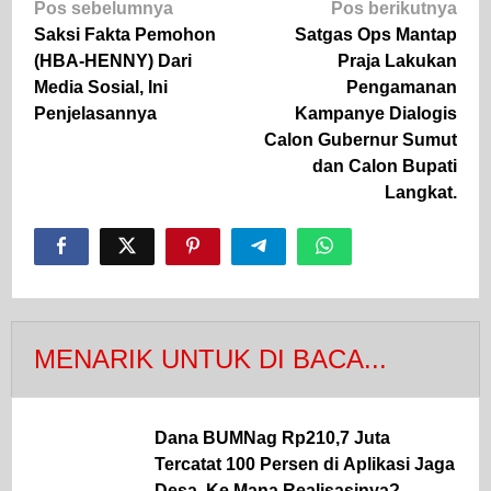
Navigasi
Pos sebelumnya
Pos berikutnya
pos
Saksi Fakta Pemohon
Satgas Ops Mantap
(HBA-HENNY) Dari
Praja Lakukan
Media Sosial, Ini
Pengamanan
Penjelasannya
Kampanye Dialogis
Calon Gubernur Sumut
dan Calon Bupati
Langkat.
MENARIK UNTUK DI BACA...
Dana BUMNag Rp210,7 Juta
Tercatat 100 Persen di Aplikasi Jaga
Desa, Ke Mana Realisasinya?.