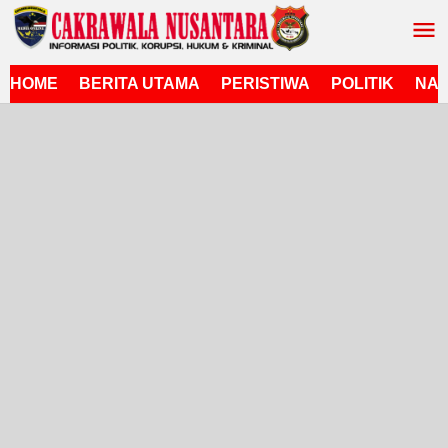
Lewati
ke
konten
HOME
BERITA UTAMA
PERISTIWA
POLITIK
NAS