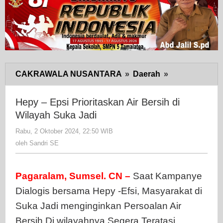
CAKRAWALA NUSANTARA
»
Daerah
»
Hepy
-
Epsi
Hepy – Epsi Prioritaskan Air Bersih di
Prioritaskan
Wilayah Suka Jadi
Air
Rabu, 2 Oktober 2024, 22:50 WIB
oleh
Bersih
Sandri
oleh
Sandri SE
di
SE
Wilayah
Suka
Pagaralam, Sumsel. CN –
Saat Kampanye
Jadi
Dialogis bersama Hepy -Efsi, Masyarakat di
Suka Jadi menginginkan Persoalan Air
Bersih Di wilayahnya Segera Teratasi,