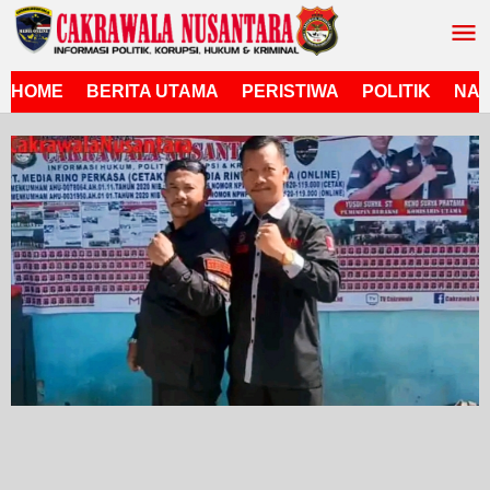
Lewati
ke
konten
HOME
BERITA UTAMA
PERISTIWA
POLITIK
NAS