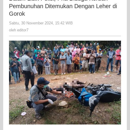
Pria
Pembunuhan Ditemukan Dengan Leher di
Diduga
Gorok
Korban
Sabtu, 30 November 2024, 15:42 WIB
oleh
Pembunu
editor7
oleh
editor7
Ditemuka
Dengan
Leher
di
Gorok