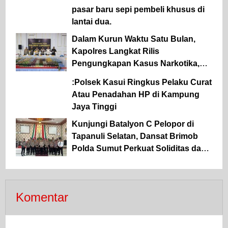
pasar baru sepi pembeli khusus di
lantai dua.
Dalam Kurun Waktu Satu Bulan,
Kapolres Langkat Rilis
Pengungkapan Kasus Narkotika,
Tindak Pidana Kriminal, dan
:Polsek Kasui Ringkus Pelaku Curat
Kekerasan Seksual terhadap Anak
Atau Penadahan HP di Kampung
Jaya Tinggi
Kunjungi Batalyon C Pelopor di
Tapanuli Selatan, Dansat Brimob
Polda Sumut Perkuat Soliditas dan
Semangat Pengabdian Personel
Komentar