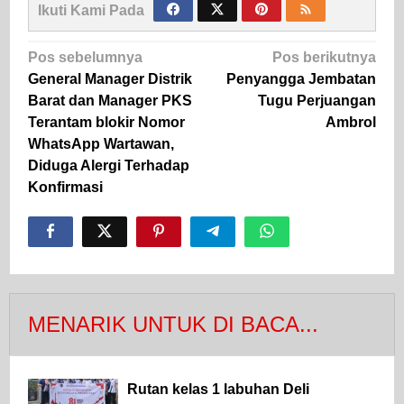
Ikuti Kami Pada
Navigasi
Pos sebelumnya
Pos berikutnya
pos
General Manager Distrik
Penyangga Jembatan
Barat dan Manager PKS
Tugu Perjuangan
Terantam blokir Nomor
Ambrol
WhatsApp Wartawan,
Diduga Alergi Terhadap
Konfirmasi
MENARIK UNTUK DI BACA...
Rutan kelas 1 labuhan Deli