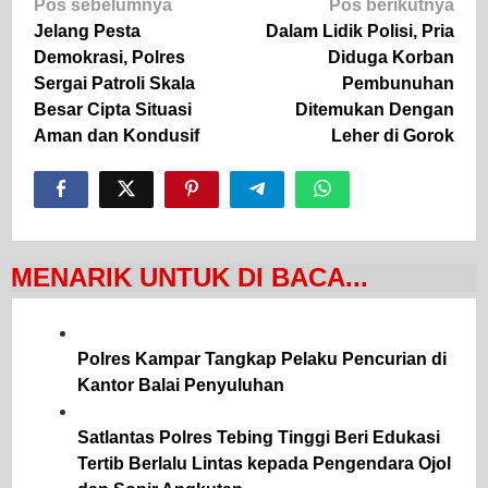
Navigasi
Pos sebelumnya
Pos berikutnya
pos
Jelang Pesta
Dalam Lidik Polisi, Pria
Demokrasi, Polres
Diduga Korban
Sergai Patroli Skala
Pembunuhan
Besar Cipta Situasi
Ditemukan Dengan
Aman dan Kondusif
Leher di Gorok
MENARIK UNTUK DI BACA...
Polres Kampar Tangkap Pelaku Pencurian di
Kantor Balai Penyuluhan
Satlantas Polres Tebing Tinggi Beri Edukasi
Tertib Berlalu Lintas kepada Pengendara Ojol