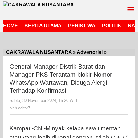
Lewati
ke
konten
HOME
BERITA UTAMA
PERISTIWA
POLITIK
NAS
CAKRAWALA NUSANTARA
»
Advertorial
»
General
Manager
General Manager Distrik Barat dan
Distrik
Manager PKS Terantam blokir Nomor
Barat
WhatsApp Wartawan, Diduga Alergi
dan
Manager
Terhadap Konfirmasi
PKS
Sabtu, 30 November 2024, 15:20 WIB
oleh
Terantam
editor7
oleh
editor7
blokir
Nomor
WhatsApp
Kampar,-CN -Minyak kelapa sawit mentah
Wartawan,
atau yang lebih dikenal dengan istilah CPO (