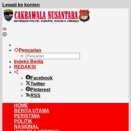
Lewati ke konten
Pencarian
Indeks Berita
REDAKSI
Facebook
Twitter
Pinterest
RSS
HOME
BERITA UTAMA
PERISTIWA
POLITIK
NASIONAL