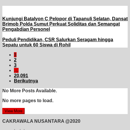
Kunjungi Batalyon C Pelopor di Tapanuli Selatan, Dansat
Brimob Polda Sumut Perkuat Soliditas dan Semangat
Pengabdian Personel
Peduli Pendidikan, CSR Salurkan Seragam hingga
Sepatu untuk 60 Siswa di Rohil
1
2
3
…
20,091
Berikutnya
No More Posts Available.
No more pages to load.
View More
CAKRAWALA NUSANTARA @2020