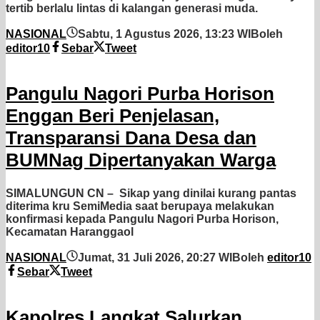
tertib berlalu lintas di kalangan generasi muda.
NASIONAL
Sabtu, 1 Agustus 2026, 13:23 WIB
oleh
editor10
Sebar
Tweet
Pangulu Nagori Purba Horison
Enggan Beri Penjelasan,
Transparansi Dana Desa dan
BUMNag Dipertanyakan Warga
SIMALUNGUN CN – Sikap yang dinilai kurang pantas
diterima kru SemiMedia saat berupaya melakukan
konfirmasi kepada Pangulu Nagori Purba Horison,
Kecamatan Haranggaol
NASIONAL
Jumat, 31 Juli 2026, 20:27 WIB
oleh
editor10
Sebar
Tweet
Kapolres Langkat Salurkan