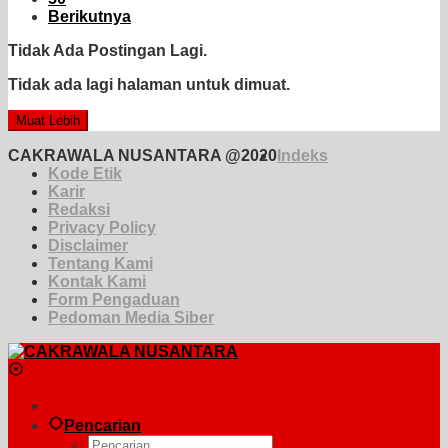
Berikutnya
Tidak Ada Postingan Lagi.
Tidak ada lagi halaman untuk dimuat.
Muat Lebih
CAKRAWALA NUSANTARA @2020
Indeks
Kode Etik
Karir
Redaksi
Privacy Policy
Disclaimer
Tentang Kami
Kontak Kami
Form Pengaduan
Pedoman Media Siber
Pencarian