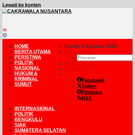
Lewati ke konten
HOME
Kamis, 6 Agustus 2026
BERITA UTAMA
Pencarian
PERISTIWA
POLITIK
Indeks Berita
NASIONAL
REDAKSI
HUKUM &
KRIMINAL
Facebook
SUMUT
Twitter
Pinterest
RSS
INTERNASIONAL
POLITIK
BENGKULU
SIAK
SUMATERA SELATAN