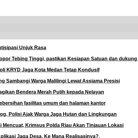
tisipasi Unjuk Rasa
opor Tebing Tinggi, pastikan Kesiapan Satuan dan dukun
roli KRYD Jaga Kota Medan Tetap Kondusif
ng Sambangi Warga Malilingi Lewat Assiama Presisi
Bagikan Bendera Merah Putih kepada Nelayan
ebersihan fasilitas umum dan halaman kantor
og, Polisi Ajak Warga Jaga Hutan dan Lingkungan
 Mencuat, Krimsus Polda Riau Akan Tinjauan Lokasi
plikasi Jaga Desa, Ke Mana Realisasinya?.