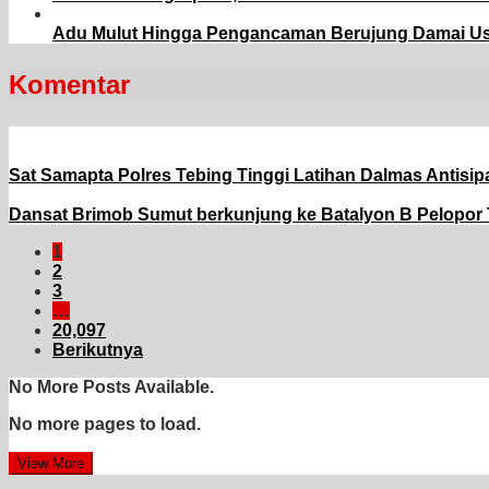
Adu Mulut Hingga Pengancaman Berujung Damai Usai
Komentar
Sat Samapta Polres Tebing Tinggi Latihan Dalmas Antisip
Dansat Brimob Sumut berkunjung ke Batalyon B Pelopor 
1
2
3
…
20,097
Berikutnya
No More Posts Available.
No more pages to load.
View More