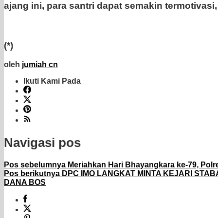
ajang ini, para santri dapat semakin termotivas
(*)
oleh
jumiah cn
Ikuti Kami Pada
Navigasi pos
Pos sebelumnya
Meriahkan Hari Bhayangkara ke-79, Polr
Pos berikutnya
DPC IMO LANGKAT MINTA KEJARI STAB
DANA BOS