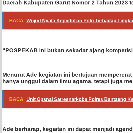
Daerah Kabupaten Garut Nomor 2 Tahun 2023 t
BACA
Wujud Nyata Kepedulian Polri Terhadap Lingku
“POSPEKAB ini bukan sekadar ajang kompetisi, 
Menurut Ade kegiatan ini bertujuan memperera
hanya unggul dalam ilmu agama, tetapi juga memi
BACA
Unit Opsnal Satresnarkoba Polres Bantaeng 
Ade berharap, kegiatan ini dapat menjadi agen