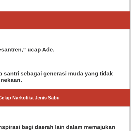
esantren,” ucap Ade.
 santri sebagai generasi muda yang tidak
hinekaan.
elap Narkotika Jenis Sabu
nspirasi bagi daerah lain dalam memajukan