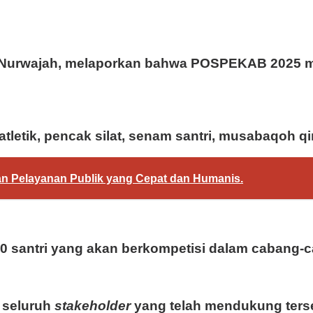
Ai Nurwajah, melaporkan bahwa POSPEKAB 2025 m
letik, pencak silat, senam santri, musabaqoh qir
an Pelayanan Publik yang Cepat dan Humanis.
0 santri yang akan berkompetisi dalam cabang-c
 seluruh
stakeholder
yang telah mendukung tersel