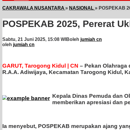
CAKRAWALA NUSANTARA
»
NASIONAL
»
POSPEKAB 202
POSPEKAB 2025, Pererat Ukh
Sabtu, 21 Juni 2025, 15:08 WIB
oleh
jumiah cn
oleh
jumiah cn
GARUT, Tarogong Kidul | CN
– Pekan Olahraga 
R.A.A. Adiwijaya, Kecamatan Tarogong Kidul, Ka
Kepala Dinas Pemuda dan Ol
memberikan apresiasi dan pe
Ia menyebut, POSPEKAB merupakan ajang yang p