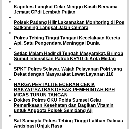
Kapolres Langkat Gelar Minggu Kasih Bersama
Jemaat GPdi Lembah Pujian
Polsek Padang Hilir Laksanakan Monitoring di Pos
Satkamling Langsat Jalan Cemara
Polres Tebing Tinggi Tangani Kecelakaan Kereta
Api, Satu Pengendara Meninggal Dunia
Setiap Malam Hadir di Tengah Masyarakat, Brimob
Sumut Intensifkan Patroli KRYD di Kota Medan
SPKT Polres Selayar, Wajah Pelayanan Polri yang
Dekat dengan Masyarakat Lewat Layanan 110
HARGA PERTALITE ECERAN CEKIK
RAKYAT!SATBAS DESAK PEMERINTAH BPH
MIGAS TURUN TANGAN
Dokkes Polres OKU Polda Sumsel Gelar
Pemeriksaan Kesehatan dan Bagikan Vitamin
untuk Anggota Polsek Semidang Aji
Sat Samapta Polres Tebing Tinggi Latihan Dalmas
Antisipasi Unjuk Rasa