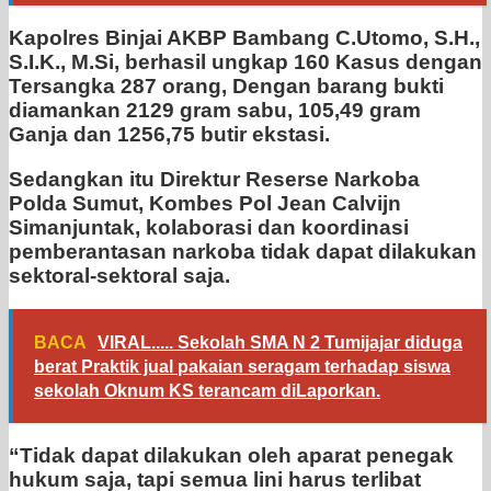
Kapolres Binjai AKBP Bambang C.Utomo, S.H.,
S.I.K., M.Si, berhasil ungkap 160 Kasus dengan
Tersangka 287 orang, Dengan barang bukti
diamankan 2129 gram sabu, 105,49 gram
Ganja dan 1256,75 butir ekstasi.
Sedangkan itu Direktur Reserse Narkoba
Polda Sumut, Kombes Pol Jean Calvijn
Simanjuntak, kolaborasi dan koordinasi
pemberantasan narkoba tidak dapat dilakukan
sektoral-sektoral saja.
BACA
VIRAL..... Sekolah SMA N 2 Tumijajar diduga
berat Praktik jual pakaian seragam terhadap siswa
sekolah Oknum KS terancam diLaporkan.
“Tidak dapat dilakukan oleh aparat penegak
hukum saja, tapi semua lini harus terlibat