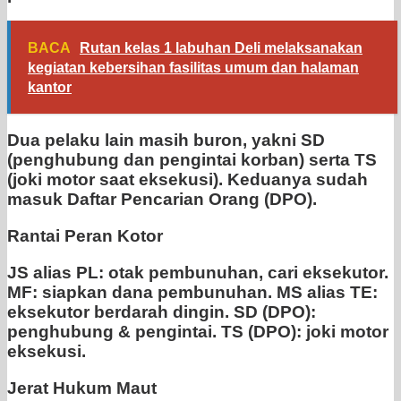
BACA
Rutan kelas 1 labuhan Deli melaksanakan
kegiatan kebersihan fasilitas umum dan halaman
kantor
Dua pelaku lain masih buron, yakni SD
(penghubung dan pengintai korban) serta TS
(joki motor saat eksekusi). Keduanya sudah
masuk Daftar Pencarian Orang (DPO).
Rantai Peran Kotor
JS alias PL: otak pembunuhan, cari eksekutor.
MF: siapkan dana pembunuhan. MS alias TE:
eksekutor berdarah dingin. SD (DPO):
penghubung & pengintai. TS (DPO): joki motor
eksekusi.
Jerat Hukum Maut