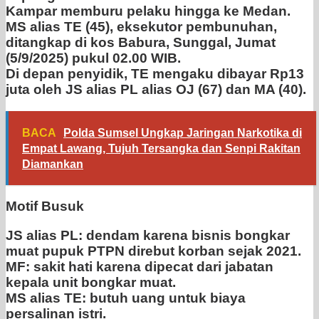
Kampar memburu pelaku hingga ke Medan.
MS alias TE (45), eksekutor pembunuhan,
ditangkap di kos Babura, Sunggal, Jumat
(5/9/2025) pukul 02.00 WIB.
Di depan penyidik, TE mengaku dibayar Rp13
juta oleh JS alias PL alias OJ (67) dan MA (40).
BACA
Polda Sumsel Ungkap Jaringan Narkotika di
Empat Lawang, Tujuh Tersangka dan Senpi Rakitan
Diamankan
Motif Busuk
JS alias PL: dendam karena bisnis bongkar
muat pupuk PTPN direbut korban sejak 2021.
MF: sakit hati karena dipecat dari jabatan
kepala unit bongkar muat.
MS alias TE: butuh uang untuk biaya
persalinan istri.