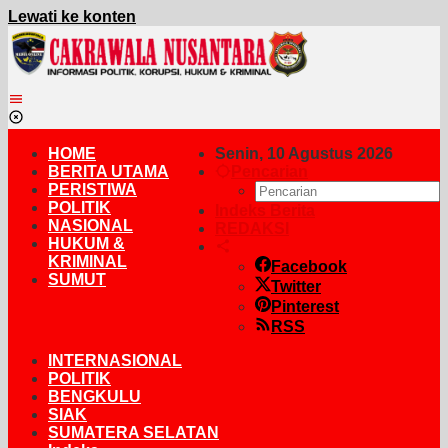
Lewati ke konten
HOME
Senin, 10 Agustus 2026
BERITA UTAMA
Pencarian
PERISTIWA
POLITIK
Indeks Berita
NASIONAL
REDAKSI
HUKUM &
KRIMINAL
Facebook
SUMUT
Twitter
Pinterest
RSS
INTERNASIONAL
POLITIK
BENGKULU
SIAK
SUMATERA SELATAN