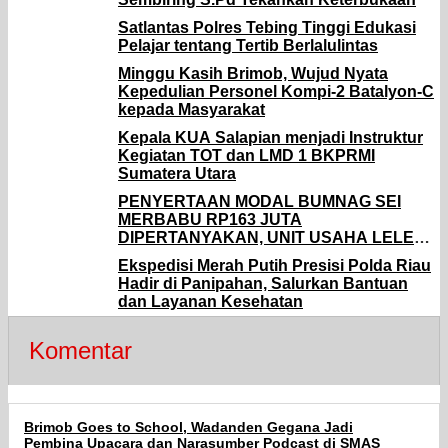
Satlantas Polres Tebing Tinggi Edukasi
Pelajar tentang Tertib Berlalulintas
Minggu Kasih Brimob, Wujud Nyata
Kepedulian Personel Kompi-2 Batalyon-C
kepada Masyarakat
Kepala KUA Salapian menjadi Instruktur
Kegiatan TOT dan LMD 1 BKPRMI
Sumatera Utara
PENYERTAAN MODAL BUMNAG SEI
MERBABU RP163 JUTA
DIPERTANYAKAN, UNIT USAHA LELE
MERUGI DAN BERUJUNG TAK JELAS
Ekspedisi Merah Putih Presisi Polda Riau
Hadir di Panipahan, Salurkan Bantuan
dan Layanan Kesehatan
Komentar
Brimob Goes to School, Wadanden Gegana Jadi
Pembina Upacara dan Narasumber Podcast di SMAS