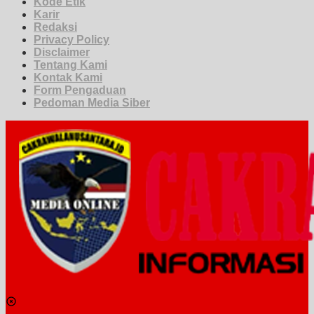
Kode Etik
Karir
Redaksi
Privacy Policy
Disclaimer
Tentang Kami
Kontak Kami
Form Pengaduan
Pedoman Media Siber