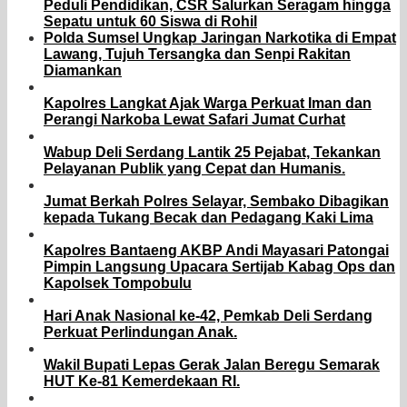
Peduli Pendidikan, CSR Salurkan Seragam hingga
Sepatu untuk 60 Siswa di Rohil
Polda Sumsel Ungkap Jaringan Narkotika di Empat
Lawang, Tujuh Tersangka dan Senpi Rakitan
Diamankan
Kapolres Langkat Ajak Warga Perkuat Iman dan
Perangi Narkoba Lewat Safari Jumat Curhat
Wabup Deli Serdang Lantik 25 Pejabat, Tekankan
Pelayanan Publik yang Cepat dan Humanis.
Jumat Berkah Polres Selayar, Sembako Dibagikan
kepada Tukang Becak dan Pedagang Kaki Lima
Kapolres Bantaeng AKBP Andi Mayasari Patongai
Pimpin Langsung Upacara Sertijab Kabag Ops dan
Kapolsek Tompobulu
Hari Anak Nasional ke-42, Pemkab Deli Serdang
Perkuat Perlindungan Anak.
Wakil Bupati Lepas Gerak Jalan Beregu Semarak
HUT Ke-81 Kemerdekaan RI.