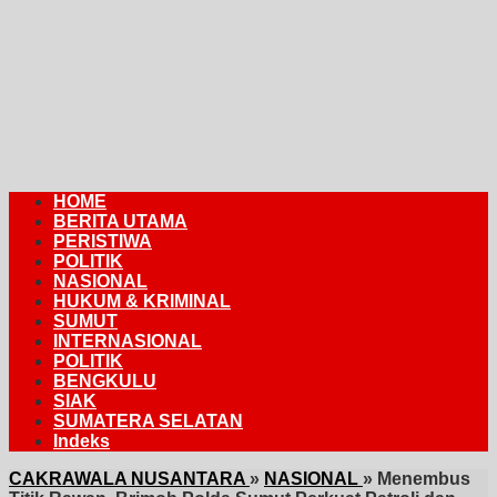
HOME
BERITA UTAMA
PERISTIWA
POLITIK
NASIONAL
HUKUM & KRIMINAL
SUMUT
INTERNASIONAL
POLITIK
BENGKULU
SIAK
SUMATERA SELATAN
Indeks
CAKRAWALA NUSANTARA
»
NASIONAL
»
Menembus