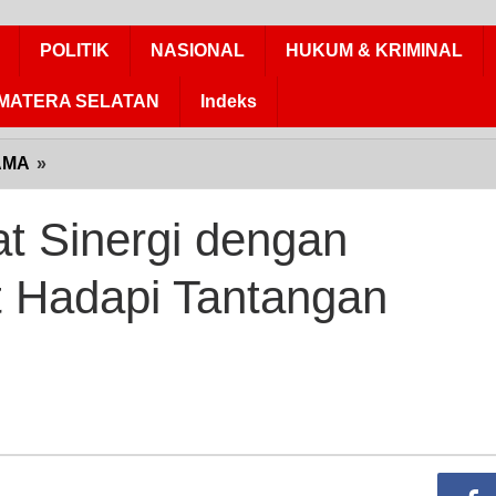
POLITIK
NASIONAL
HUKUM & KRIMINAL
MATERA SELATAN
Indeks
AMA
»
Indramayu
Perkuat
Sinergi
t Sinergi dengan
dengan
Pemerintah
 Hadapi Tantangan
Pusat
Hadapi
Tantangan
Sosial
Ekonomi