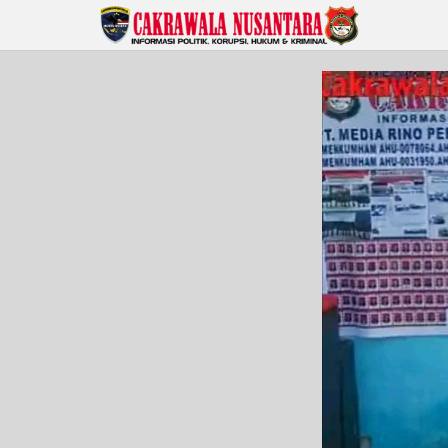
Lewati
ke
konten