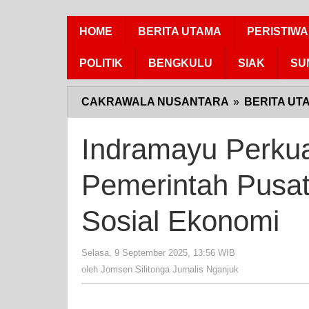
HOME
BERITA UTAMA
PERISTIWA
POLITIK
BENGKULU
SIAK
SU
CAKRAWALA NUSANTARA
»
BERITA UT
Indramayu Perkua
Pemerintah Pusat
Sosial Ekonomi
Selasa, 9 September 2025, 13:56 WIB
oleh
Jomsen
oleh
Jomsen Silitonga Jurnalis Nganjuk
Silitonga
Jurnalis
Nganjuk