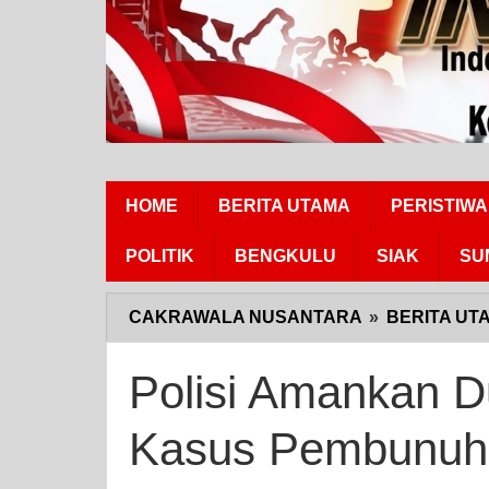
HOME
BERITA UTAMA
PERISTIWA
POLITIK
BENGKULU
SIAK
SU
CAKRAWALA NUSANTARA
»
BERITA UT
Polisi Amankan D
Kasus Pembunuha