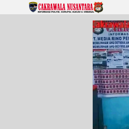
Lewati
ke
konten