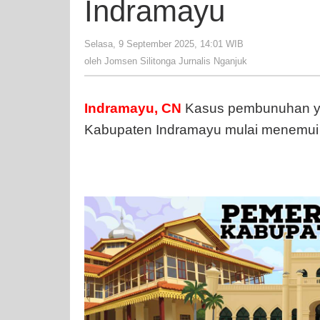
Indramayu
Selasa, 9 September 2025, 14:01 WIB
oleh
Jomsen
oleh
Jomsen Silitonga Jurnalis Nganjuk
Silitonga
Jurnalis
Nganjuk
Indramayu, CN
Kasus pembunuhan ya
Kabupaten Indramayu mulai menemui ti