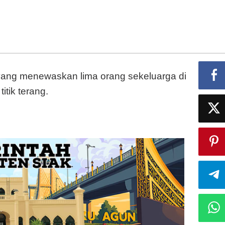
Satu
Keluarga
di
Indramayu
ng menewaskan lima orang sekeluarga di
tik terang.