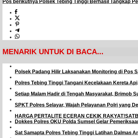
Pos berikutnya
Polsek Tebing Tinggi Berhasil Tangkap Pe
MENARIK UNTUK DI BACA...
Polsek Padang Hilir Laksanakan Monitoring di Pos 
Polres Tebing Tinggi Tangani Kecelakaan Kereta Ap
Setiap Malam Hadir di Tengah Masyarakat, Brimob S
SPKT Polres Selayar, Wajah Pelayanan Polri yang D
HARGA PERTALITE ECERAN CEKIK RAKYAT!SAT
Dokkes Polres OKU Polda Sumsel Gelar Pemeriksaan
Sat Samapta Polres Tebing Tinggi Latihan Dalmas An