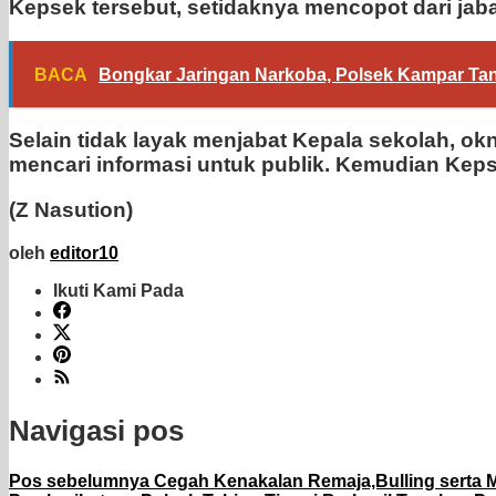
Kepsek tersebut, setidaknya mencopot dari jab
BACA
Bongkar Jaringan Narkoba, Polsek Kampar Ta
Selain tidak layak menjabat Kepala sekolah, 
mencari informasi untuk publik. Kemudian Keps
(Z Nasution)
oleh
editor10
Ikuti Kami Pada
Navigasi pos
Pos sebelumnya
Cegah Kenakalan Remaja,Bulling serta Ma