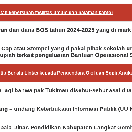
atan kebersihan fasilitas umum dan halaman kantor
n dari dana BOS tahun 2024-2025 yang di mark 
Cap atau Stempel yang dipakai pihak sekolah u
upiah terkait pengeluaran Bantuan Operasional 
ertib Berlalu Lintas kepada Pengendara Ojol dan Sopir Angk
 lagi bahwa pak Tukiman disebut-sebut asal dit
g – undang Keterbukaan Informasi Publik (UU K
t. Kepala Dinas Pendidikan Kabupaten Langkat Ge