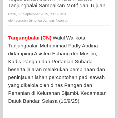
Wakil
Tanjungbalai Sampaikan Motif dan Tujuan
Walik
Rabu, 17 September 2025, 20:19 WIB
oleh
Tanju
Jomsen
oleh
Jomsen Silitonga Jurnalis Nganjuk
Samp
Silitonga
Motif
Jurnalis
Nganjuk
dan
Tanjungbalai (CN)
Wakil Walikota
Tuju
Tanjungbalai, Muhammad Fadly Abdina
didampingi Asisten Ekbang drh Muslim,
Kadis Pangan dan Pertanian Suhada
beserta jajaran melakukan pembinaan dan
peninjauan lahan percontohan padi sawah
yang dikelola oleh dinas Pangan dan
Pertanian di Kelurahan Sijambi, Kecamatan
Datuk Bandar, Selasa (16/9/25).