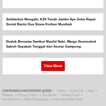
Solidaritas Mengalir, K3S Tanah Jambo Aye Gelar Rapat
Sosial Bantu Dua Siswa Korban Musibah
Duduk Bersama Sambut Maulid Nabi, Warga Seuneubok
Saboh Sepakati Tanggal dan Aturan Gampong
View More
CAKRAWALA NUSANTARA @2020
Indeks
Kode Etik
Karir
Redaksi
Privacy Policy
Disclaimer
Tentang Kami
Kontak Kami
Form Pengaduan
Pedoman Media Siber