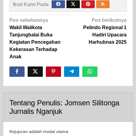
Ikuti Kami Pada
Navigasi
Pos sebelumnya
Pos berikutnya
pos
Wakil Walikota
Pelindo Regional 1
Tanjungbalai Buka
Hadiri Upacara
Kegiatan Pencegahan
Harhubnas 2025
Kekerasan Terhadap
Anak
Tentang Penulis:
Jomsen Silitonga
Jurnalis Nganjuk
Kejujuran adalah modal utama