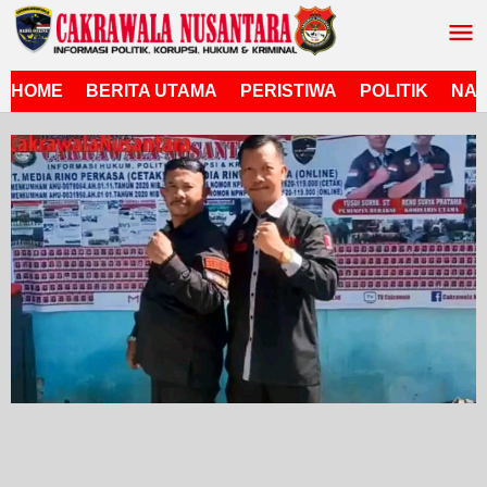
Lewati
ke
konten
HOME
BERITA UTAMA
PERISTIWA
POLITIK
NAS