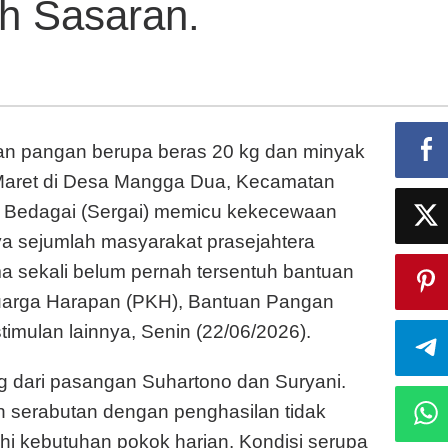
h Sasaran.
Pembagian
Bantuan
Pangan
yang
Diduga
Salah
n pangan berupa beras 20 kg dan minyak
Sasaran.
i–Maret di Desa Mangga Dua, Kecamatan
g Bedagai (Sergai) memicu kekecewaan
nya sejumlah masyarakat prasejahtera
a sekali belum pernah tersentuh bantuan
luarga Harapan (PKH), Bantuan Pangan
mulan lainnya, Senin (22/06/2026).
g dari pasangan Suhartono dan Suryani.
h serabutan dengan penghasilan tidak
i kebutuhan pokok harian. Kondisi serupa