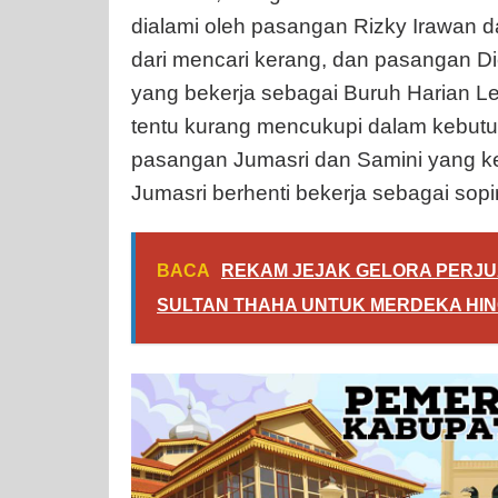
dialami oleh pasangan Rizky Irawan
dari mencari kerang, dan pasangan D
yang bekerja sebagai Buruh Harian L
tentu kurang mencukupi dalam kebutuh
pasangan Jumasri dan Samini yang ke
Jumasri berhenti bekerja sebagai sop
BACA
REKAM JEJAK GELORA PERJU
SULTAN THAHA UNTUK MERDEKA HIN