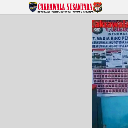
Lewati
ke
konten