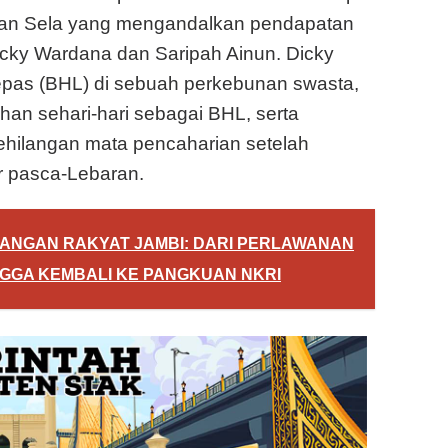
 dan Sela yang mengandalkan pendapatan
icky Wardana dan Saripah Ainun. Dicky
epas (BHL) di sebuah perkebunan swasta,
an sehari-hari sebagai BHL, serta
hilangan mata pencaharian setelah
ir pasca-Lebaran.
ANGAN RAKYAT JAMBI: DARI PERLAWANAN
GGA KEMBALI KE PANGKUAN NKRI