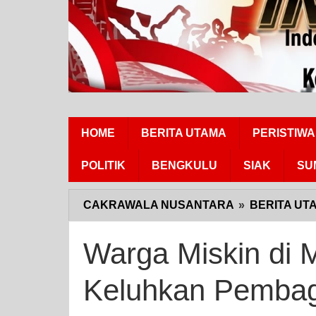
HOME
BERITA UTAMA
PERISTIWA
POLITIK
BENGKULU
SIAK
SU
CAKRAWALA NUSANTARA
»
BERITA UT
Warga Miskin di 
Keluhkan Pembag