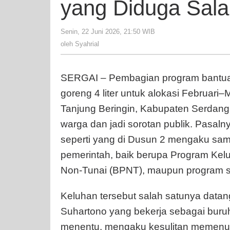
yang Diduga Sala
Senin, 22 Juni 2026, 21:50 WIB
oleh
Syahrial
oleh
Syahrial
SERGAI – Pembagian program bantua
goreng 4 liter untuk alokasi Februar
Tanjung Beringin, Kabupaten Serdan
warga dan jadi sorotan publik. Pasal
seperti yang di Dusun 2 mengaku sam
pemerintah, baik berupa Program Ke
Non-Tunai (BPNT), maupun program sti
Keluhan tersebut salah satunya datan
Suhartono yang bekerja sebagai buru
menentu, mengaku kesulitan memenuh