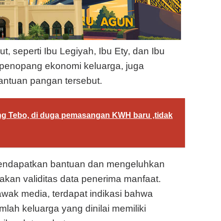
ut, seperti Ibu Legiyah, Ibu Ety, dan Ibu
a penopang ekonomi keluarga, juga
antuan pangan tersebut.
g Tebo, di duga pemasangan KWH baru ,tidak
k mendapatkan bantuan dan mengeluhkan
an validitas data penerima manfaat.
wak media, terdapat indikasi bahwa
mlah keluarga yang dinilai memiliki