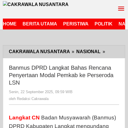
Lewati
ke
konten
HOME
BERITA UTAMA
PERISTIWA
POLITIK
NAS
CAKRAWALA NUSANTARA
»
NASIONAL
»
Banmus
DPRD
Langkat
Banmus DPRD Langkat Bahas Rencana
Bahas
Penyertaan Modal Pemkab ke Perseroda
Rencana
LSN
Penyerta
Senin, 22 September 2025, 09:59 WIB
oleh
Modal
Redaksi
oleh
Redaksi Cakrawala
Pemkab
Cakrawala
ke
Perserod
Langkat
CN
Badan Musyawarah (Banmus)
LSN
DPRD Kabupaten Langkat mengundang