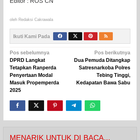
Editor : ROS CN
oleh
Redaksi Cakrawala
Ikuti Kami Pada
Navigasi
Pos sebelumnya
Pos berikutnya
pos
DPRD Langkat
Dua Pemuda Ditangkap
Tetapkan Ranperda
Satresnarkoba Polres
Penyertaan Modal
Tebing Tinggi,
Masuk Propemperda
Kedapatan Bawa Sabu
2025
MENARIK UNTUK DI BACA...