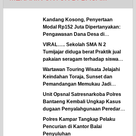
Kandang Kosong, Penyertaan
Modal Rp152 Juta Dipertanyakan:
Pengawasan Dana Desa di
Simalungun Kembali Jadi Sorotan.
VIRAL….. Sekolah SMA N 2
Tumijajar diduga berat Praktik jual
pakaian seragam terhadap siswa
sekolah Oknum KS terancam
Wartawan Touring Wisata Jelajahi
diLaporkan.
Keindahan Toraja, Sunset dan
Pemandangan Memukau Jadi
Kesan Tak Terlupakan
Unit Opsnal Satresnarkoba Polres
Bantaeng Kembali Ungkap Kasus
dugaan Penyalahgunaan Peredaran
Gelap Narkotika Jenis Sabu
Polres Kampar Tangkap Pelaku
Pencurian di Kantor Balai
Penyuluhan