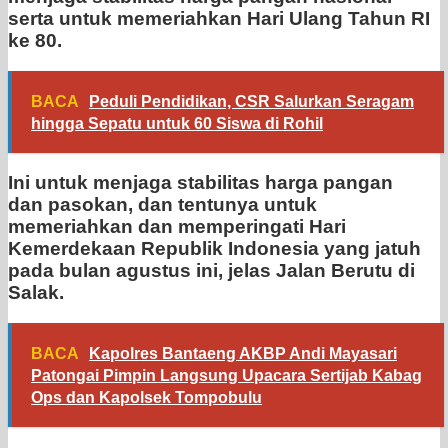
serta untuk memeriahkan Hari Ulang Tahun RI
ke 80.
BACA
Peduli Pendidikan, CSR Salurkan Seragam
hingga Sepatu untuk 60 Siswa di Rohil
Ini untuk menjaga stabilitas harga pangan
dan pasokan, dan tentunya untuk
memeriahkan dan memperingati Hari
Kemerdekaan Republik Indonesia yang jatuh
pada bulan agustus ini, jelas Jalan Berutu di
Salak.
BACA
Kapolres Bantaeng AKBP Andi Mayasari
Patongai Pimpin Langsung Upacara Sertijab Kabag
Ops dan Kapolsek Tompobulu