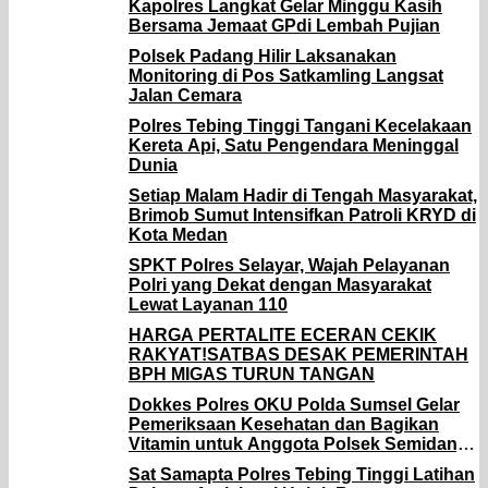
Kapolres Langkat Gelar Minggu Kasih
Bersama Jemaat GPdi Lembah Pujian
Polsek Padang Hilir Laksanakan
Monitoring di Pos Satkamling Langsat
Jalan Cemara
Polres Tebing Tinggi Tangani Kecelakaan
Kereta Api, Satu Pengendara Meninggal
Dunia
Setiap Malam Hadir di Tengah Masyarakat,
Brimob Sumut Intensifkan Patroli KRYD di
Kota Medan
SPKT Polres Selayar, Wajah Pelayanan
Polri yang Dekat dengan Masyarakat
Lewat Layanan 110
HARGA PERTALITE ECERAN CEKIK
RAKYAT!SATBAS DESAK PEMERINTAH
BPH MIGAS TURUN TANGAN
Dokkes Polres OKU Polda Sumsel Gelar
Pemeriksaan Kesehatan dan Bagikan
Vitamin untuk Anggota Polsek Semidang
Aji
Sat Samapta Polres Tebing Tinggi Latihan