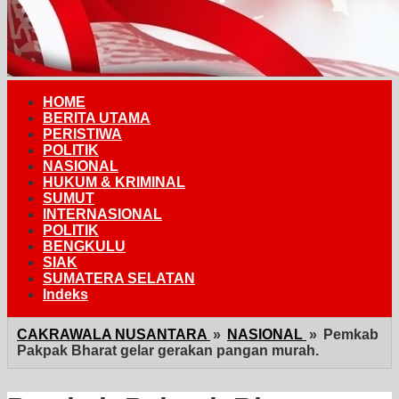
HOME
BERITA UTAMA
PERISTIWA
POLITIK
NASIONAL
HUKUM & KRIMINAL
SUMUT
INTERNASIONAL
POLITIK
BENGKULU
SIAK
SUMATERA SELATAN
Indeks
CAKRAWALA NUSANTARA
»
NASIONAL
»
Pemkab
Pakpak Bharat gelar gerakan pangan murah.