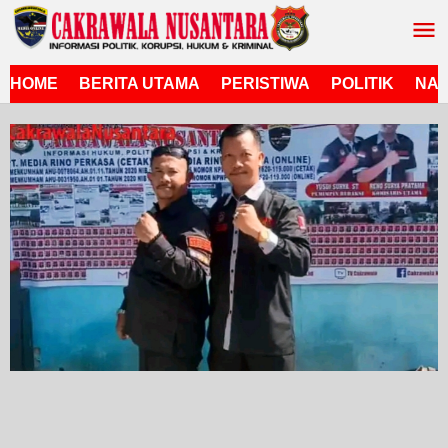
Lewati
ke
konten
HOME
BERITA UTAMA
PERISTIWA
POLITIK
NAS