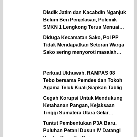
Desa
Disdik Jatim dan Kacabdin Nganjuk
Belum Beri Penjelasan, Polemik
SMKN 1 Lengkong Terus Menuai
Pertanyaan
Diduga Kecamatan Sako, Pol PP
Tidak Mendapatkan Setoran Warga
Sako sering menyoroti masalah
lapangan parkir Pasar Sako
Perkuat Ukhuwah, RAMPAS 08
Tebo bersama Pemdes dan Tokoh
Agama Teluk Kuali,Siapkan Tabligh
Akbar UAS
Cegah Korupsi Untuk Mendukung
Ketahanan Pangan, Kejaksaan
Tinggi Sumatera Utara Gelar
Penerangan Hukum Pada Dinas
Tuntut Pembentukan P3A Baru,
Pertanian Dan Ketahanan Pangan
Puluhan Petani Dusun IV Datangi