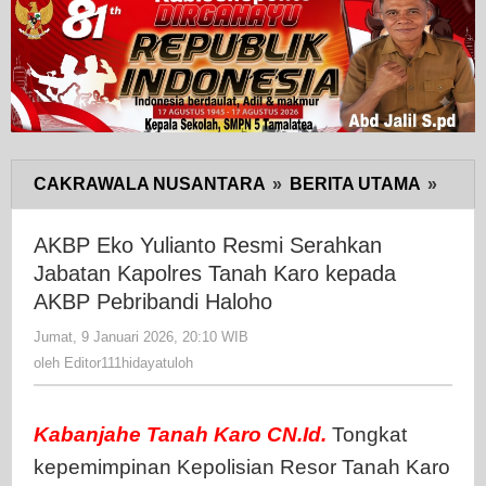
CAKRAWALA NUSANTARA
»
BERITA UTAMA
»
AKB
Eko
Yulia
AKBP Eko Yulianto Resmi Serahkan
Resm
Jabatan Kapolres Tanah Karo kepada
Sera
AKBP Pebribandi Haloho
Jaba
Jumat, 9 Januari 2026, 20:10 WIB
oleh
Kapo
Editor111hidayatuloh
oleh
Editor111hidayatuloh
Tana
Karo
kepa
Kabanjahe
Tanah
Karo
CN.Id.
Tongkat
AKB
kepemimpinan Kepolisian Resor Tanah Karo
Pebri