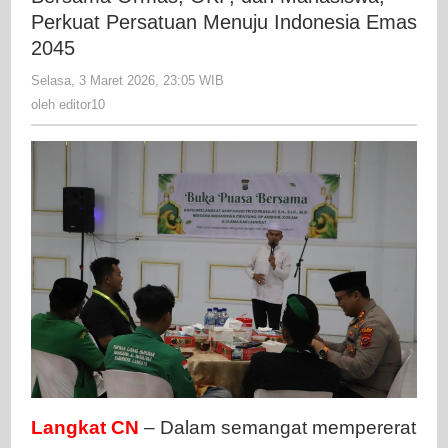
Puasa
Perkuat Persatuan Menuju Indonesia Emas
Bersama
2045
Ormas,
Selasa, 3 Maret 2026, 23:05 WIB
oleh
OKP,
editor10
oleh
editor10
dan
Mahasisw
Perkuat
Persatua
Menuju
Indonesia
Emas
2045
Langkat CN
– Dalam semangat mempererat