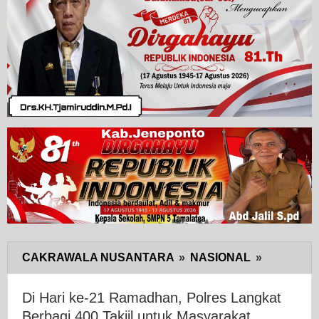
CAKRAWALA NUSANTARA
»
NASIONAL
»
Di
Hari
ke-
Di Hari ke-21 Ramadhan, Polres Langkat
21
Berbagi 400 Takjil untuk Masyarakat