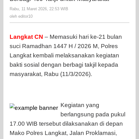
Ramadha
Rabu, 11 Maret 2026, 22:53 WIB
oleh
Polres
editor10
oleh
editor10
Langkat
Berbagi
400
Langkat CN
– Memasuki hari ke-21 bulan
Takjil
suci Ramadhan 1447 H / 2026 M, Polres
untuk
Langkat kembali melaksanakan kegiatan
Masyarak
bakti sosial dengan berbagi takjil kepada
masyarakat, Rabu (11/3/2026).
Kegiatan yang
berlangsung pada pukul
17.00 WIB tersebut dilaksanakan di depan
Mako Polres Langkat, Jalan Proklamasi,