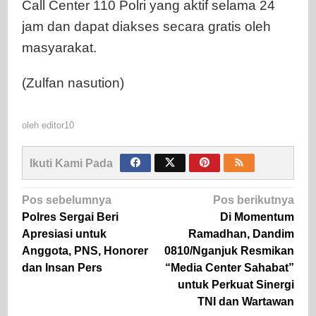
Call Center 110 Polri yang aktif selama 24
jam dan dapat diakses secara gratis oleh
masyarakat.
(Zulfan nasution)
oleh
editor10
Ikuti Kami Pada
Navigasi
Pos sebelumnya
Pos berikutnya
pos
Polres Sergai Beri
Di Momentum
Apresiasi untuk
Ramadhan, Dandim
Anggota, PNS, Honorer
0810/Nganjuk Resmikan
dan Insan Pers
“Media Center Sahabat”
untuk Perkuat Sinergi
TNI dan Wartawan