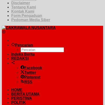
Disclaimer
Tentang Kami
Kontak Kami
Form Pengaduan
Pedoman Media Siber
Pencarian
Indeks Berita
REDAKSI
Facebook
Twitter
Pinterest
RSS
HOME
BERITA UTAMA
PERISTIWA
POLITIK