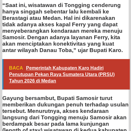
“Saat ini, wisatawan di Tongging cenderung
hanya singgah sebentar lalu kembali ke
Berastagi atau Medan. Hal ini dikarenakan
tidak adanya akses kapal Ferry yang dapat
menyeberangkan kendaraan mereka menuju
Samosir. Dengan adanya layanan Ferry, kita
akan menciptakan konektivitas yang kuat
antar wilayah Danau Toba,” ujar Bupati Karo.
BACA
Pemerintah Kabupaten Karo Hadiri
Penutupan Pekan Raya Sumatera Utara (PRSU)
Tahun 2026 di Medan
Gayung bersambut, Bupati Samosir turut
memberikan dukungan penuh terhadap usulan
tersebut. Menurutnya, akses kendaraan
langsung dari Tongging menuju Samosir akan
berdampak besar pada lama kunjungan
(length of stay) wisatawan di kedua kabupaten.