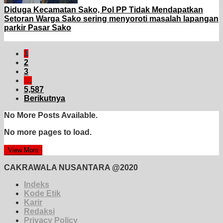
Diduga Kecamatan Sako, Pol PP Tidak Mendapatkan
Setoran Warga Sako sering menyoroti masalah lapangan
parkir Pasar Sako
1
2
3
…
5,587
Berikutnya
No More Posts Available.
No more pages to load.
View More
CAKRAWALA NUSANTARA @2020
Indeks
Kode Etik
Karir
Redaksi
Privacy Policy