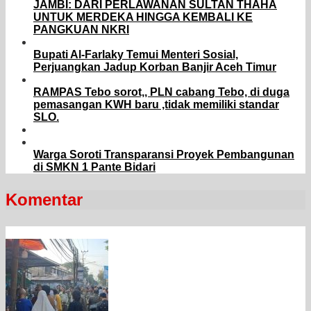
JAMBI: DARI PERLAWANAN SULTAN THAHA
UNTUK MERDEKA HINGGA KEMBALI KE
PANGKUAN NKRI
Bupati Al-Farlaky Temui Menteri Sosial,
Perjuangkan Jadup Korban Banjir Aceh Timur
RAMPAS Tebo sorot,, PLN cabang Tebo, di duga
pemasangan KWH baru ,tidak memiliki standar
SLO.
Warga Soroti Transparansi Proyek Pembangunan
di SMKN 1 Pante Bidari
Komentar