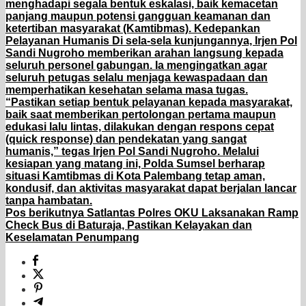
menghadapi segala bentuk eskalasi, baik kemacetan
panjang maupun potensi gangguan keamanan dan
ketertiban masyarakat (Kamtibmas). Kedepankan
Pelayanan Humanis Di sela-sela kunjungannya, Irjen Pol
Sandi Nugroho memberikan arahan langsung kepada
seluruh personel gabungan. Ia mengingatkan agar
seluruh petugas selalu menjaga kewaspadaan dan
memperhatikan kesehatan selama masa tugas.
“Pastikan setiap bentuk pelayanan kepada masyarakat,
baik saat memberikan pertolongan pertama maupun
edukasi lalu lintas, dilakukan dengan respons cepat
(quick response) dan pendekatan yang sangat
humanis,” tegas Irjen Pol Sandi Nugroho. Melalui
kesiapan yang matang ini, Polda Sumsel berharap
situasi Kamtibmas di Kota Palembang tetap aman,
kondusif, dan aktivitas masyarakat dapat berjalan lancar
tanpa hambatan.
Pos berikutnya
Satlantas Polres OKU Laksanakan Ramp
Check Bus di Baturaja, Pastikan Kelayakan dan
Keselamatan Penumpang