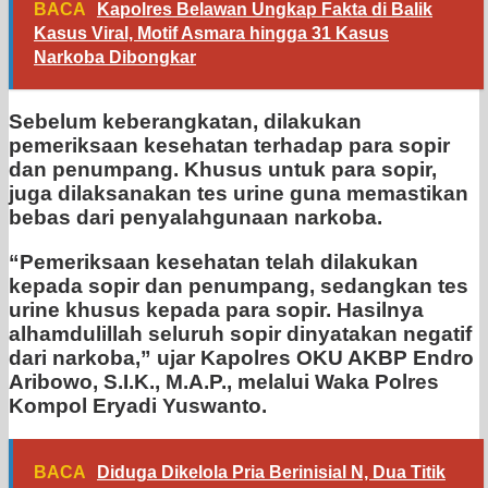
BACA
Kapolres Belawan Ungkap Fakta di Balik
Kasus Viral, Motif Asmara hingga 31 Kasus
Narkoba Dibongkar
Sebelum keberangkatan, dilakukan
pemeriksaan kesehatan terhadap para sopir
dan penumpang. Khusus untuk para sopir,
juga dilaksanakan tes urine guna memastikan
bebas dari penyalahgunaan narkoba.
“Pemeriksaan kesehatan telah dilakukan
kepada sopir dan penumpang, sedangkan tes
urine khusus kepada para sopir. Hasilnya
alhamdulillah seluruh sopir dinyatakan negatif
dari narkoba,” ujar Kapolres OKU AKBP Endro
Aribowo, S.I.K., M.A.P., melalui Waka Polres
Kompol Eryadi Yuswanto.
BACA
Diduga Dikelola Pria Berinisial N, Dua Titik