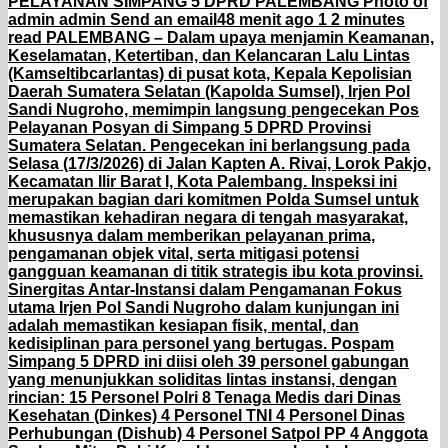
PELAYANAN SIMPANG 5 DPRD PALEMBANG Photo of
admin admin Send an email48 menit ago 1 2 minutes
read PALEMBANG – Dalam upaya menjamin Keamanan,
Keselamatan, Ketertiban, dan Kelancaran Lalu Lintas
(Kamseltibcarlantas) di pusat kota, Kepala Kepolisian
Daerah Sumatera Selatan (Kapolda Sumsel), Irjen Pol
Sandi Nugroho, memimpin langsung pengecekan Pos
Pelayanan Posyan di Simpang 5 DPRD Provinsi
Sumatera Selatan. Pengecekan ini berlangsung pada
Selasa (17/3/2026) di Jalan Kapten A. Rivai, Lorok Pakjo,
Kecamatan Ilir Barat I, Kota Palembang. Inspeksi ini
merupakan bagian dari komitmen Polda Sumsel untuk
memastikan kehadiran negara di tengah masyarakat,
khususnya dalam memberikan pelayanan prima,
pengamanan objek vital, serta mitigasi potensi
gangguan keamanan di titik strategis ibu kota provinsi.
Sinergitas Antar-Instansi dalam Pengamanan Fokus
utama Irjen Pol Sandi Nugroho dalam kunjungan ini
adalah memastikan kesiapan fisik, mental, dan
kedisiplinan para personel yang bertugas. Pospam
Simpang 5 DPRD ini diisi oleh 39 personel gabungan
yang menunjukkan soliditas lintas instansi, dengan
rincian: 15 Personel Polri 8 Tenaga Medis dari Dinas
Kesehatan (Dinkes) 4 Personel TNI 4 Personel Dinas
Perhubungan (Dishub) 4 Personel Satpol PP 4 Anggota