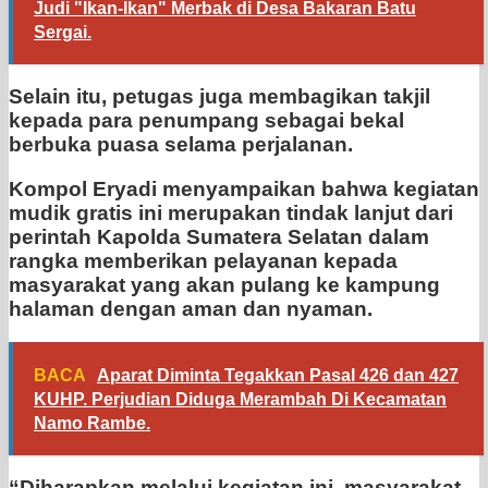
Judi "Ikan-Ikan" Merbak di Desa Bakaran Batu
Sergai.
Selain itu, petugas juga membagikan takjil
kepada para penumpang sebagai bekal
berbuka puasa selama perjalanan.
Kompol Eryadi menyampaikan bahwa kegiatan
mudik gratis ini merupakan tindak lanjut dari
perintah Kapolda Sumatera Selatan dalam
rangka memberikan pelayanan kepada
masyarakat yang akan pulang ke kampung
halaman dengan aman dan nyaman.
BACA
Aparat Diminta Tegakkan Pasal 426 dan 427
KUHP. Perjudian Diduga Merambah Di Kecamatan
Namo Rambe.
“Diharapkan melalui kegiatan ini, masyarakat