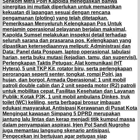
Senkom Mitra Polri Kapolda menegaskan bahwa
sinergitas ini mutlak diperlukan untuk memastikan
kekuatan di lapangan sesuai dengan rencana
pengamanan (ploting) yang telah ditetapkan.
Pemeriksaan Menyeluruh Kelengkapan Pos Untuk
menjamin operasional pelayanan berjalan maksimal,
Kapolda Sumsel melakukan inspeksi detail terhadap
seluruh sarana dan prasarana pos. Kelengkapan yang
dipastikan ketersediaannya meliputi: Administrasi dan
Data: Panel data Pospam, laptop operasional, tabulasi
harian, serta buku mutasi (kejadian, tamu, dan supervisi).
Perlengkapan Taktis Petugas: Alat komunikasi (HT
Hytera), 5 unit TKP Kit, rotator biru, serta perlengkapan
perorangan seperti senter, tongkat, rompi Polri, jas
hujan, dan borgol. Armada Operasional: 1 unit mobil
patroli double cabin dan 2 unit sepeda motor (R2) patroli
untuk mobilitas cepat. Fasilitas Kesehatan dan Layanan
Publik: Kotak P3K, 1 unit mobil ambulans Dinkes, truk
toilet (WC) keliling, serta berbagai brosur imbauan
edukasi masyarakat. Antisipasi Kerawanan di Pusat Kota
Mengingat kawasan Simpang 5 DPRD merupakan
jantung lalu lintas dan kerap menjadi titik kumpul massa
dalam penyampaian aspirasi, Irjen Pol Sandi Nugroho
juga memantau langsung skenario antisipasi.
Pengecekan ini bertujuan agar petugas siap