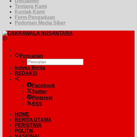
Disclaimer
Tentang Kami
Kontak Kami
Form Pengaduan
Pedoman Media Siber
Pencarian
Indeks Berita
REDAKSI
Facebook
Twitter
Pinterest
RSS
HOME
BERITA UTAMA
PERISTIWA
POLITIK
NASIONAL