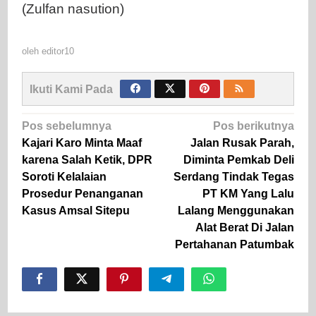
(Zulfan nasution)
oleh
editor10
Ikuti Kami Pada
Navigasi
Pos sebelumnya
Pos berikutnya
pos
Kajari Karo Minta Maaf
Jalan Rusak Parah,
karena Salah Ketik, DPR
Diminta Pemkab Deli
Soroti Kelalaian
Serdang Tindak Tegas
Prosedur Penanganan
PT KM Yang Lalu
Kasus Amsal Sitepu
Lalang Menggunakan
Alat Berat Di Jalan
Pertahanan Patumbak