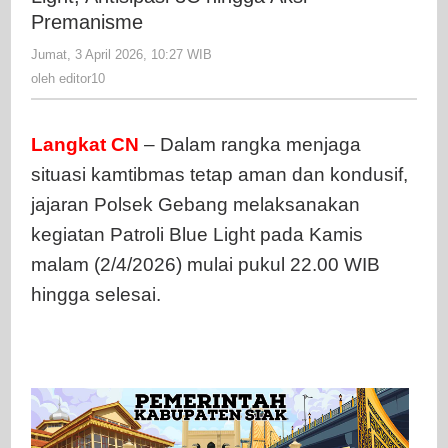
Blue
Premanisme
Light,
Jumat, 3 April 2026, 10:27 WIB
oleh
Antisipasi
editor10
oleh
editor10
3C
hingga
Aksi
Langkat
CN
– Dalam rangka menjaga
Premanis
situasi kamtibmas tetap aman dan kondusif,
jajaran Polsek Gebang melaksanakan
kegiatan Patroli Blue Light pada Kamis
malam (2/4/2026) mulai pukul 22.00 WIB
hingga selesai.