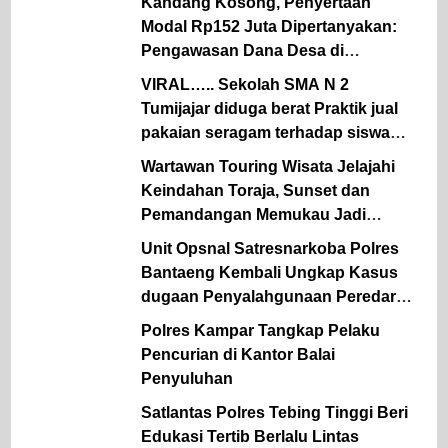
Kandang Kosong, Penyertaan
Modal Rp152 Juta Dipertanyakan:
Pengawasan Dana Desa di
Simalungun Kembali Jadi Sorotan.
VIRAL….. Sekolah SMA N 2
Tumijajar diduga berat Praktik jual
pakaian seragam terhadap siswa
sekolah Oknum KS terancam
Wartawan Touring Wisata Jelajahi
diLaporkan.
Keindahan Toraja, Sunset dan
Pemandangan Memukau Jadi
Kesan Tak Terlupakan
Unit Opsnal Satresnarkoba Polres
Bantaeng Kembali Ungkap Kasus
dugaan Penyalahgunaan Peredaran
Gelap Narkotika Jenis Sabu
Polres Kampar Tangkap Pelaku
Pencurian di Kantor Balai
Penyuluhan
Satlantas Polres Tebing Tinggi Beri
Edukasi Tertib Berlalu Lintas