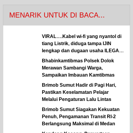
MENARIK UNTUK DI BACA...
VIRAL….Kabel wi-fi yang nyantol di
tiang Listrik, diduga tampa IJIN
lengkap dan dugaan usaha ILEGAL
marak menjamur, , APH diminta
Bhabinkamtibmas Polsek Dolok
untuk segera TURUN tangan
Merawan Sambangi Warga,
mengambil sikap tegas.
Sampaikan Imbauan Kamtibmas
Brimob Sumut Hadir di Pagi Hari,
Pastikan Keselamatan Pelajar
Melalui Pengaturan Lalu Lintas
Brimob Sumut Siagakan Kekuatan
Penuh, Pengamanan Transit RI-2
Berlangsung Maksimal di Medan