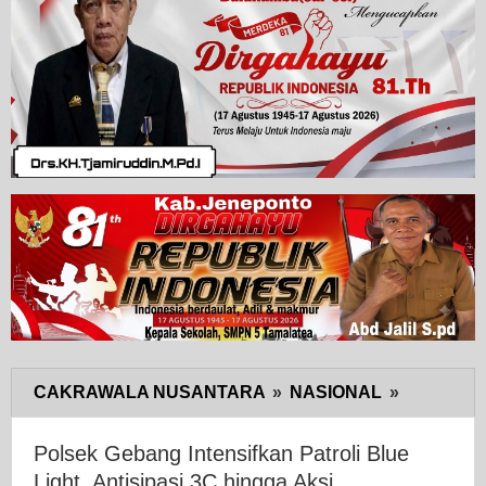
CAKRAWALA NUSANTARA
»
NASIONAL
»
Polsek
Gebang
Intensifka
Polsek Gebang Intensifkan Patroli Blue
Patroli
Light, Antisipasi 3C hingga Aksi