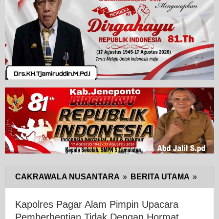
CAKRAWALA NUSANTARA
»
BERITA UTAMA
»
Kapo
Paga
Alam
Kapolres Pagar Alam Pimpin Upacara
Pimp
Pemberhentian Tidak Dengan Hormat