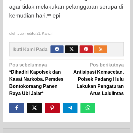
agar tidak melakukan pelanggaran serupa di
kemudian hari.** epi
oleh
Jubir editor21 Kancil
Ikuti Kami Pada
Navigasi
Pos sebelumnya
Pos berikutnya
pos
*Dihadiri Kapolsek dan
Antisipasi Kemacetan,
Kasat Narkoba, Pemdes
Polsek Padang Hulu
Bontokoraang Panen
Lakukan Pengaturan
Raya Ubi Jalar*
Arus Lalulintas