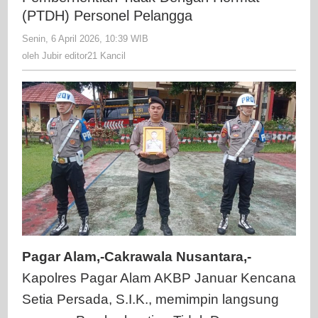
Upac
(PTDH) Personel Pelangga
Pemb
Senin, 6 April 2026, 10:39 WIB
oleh
Tidak
Jubir
oleh
Jubir editor21 Kancil
Deng
editor21
Horm
Kancil
(PTD
Pers
Pela
Pagar Alam,-Cakrawala Nusantara,-
Kapolres Pagar Alam AKBP Januar Kencana
Setia Persada, S.I.K., memimpin langsung