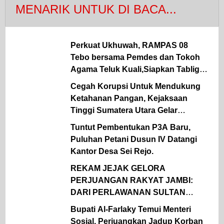
MENARIK UNTUK DI BACA...
Perkuat Ukhuwah, RAMPAS 08
Tebo bersama Pemdes dan Tokoh
Agama Teluk Kuali,Siapkan Tabligh
Akbar UAS
Cegah Korupsi Untuk Mendukung
Ketahanan Pangan, Kejaksaan
Tinggi Sumatera Utara Gelar
Penerangan Hukum Pada Dinas
Tuntut Pembentukan P3A Baru,
Pertanian Dan Ketahanan Pangan
Puluhan Petani Dusun IV Datangi
Kantor Desa Sei Rejo.
REKAM JEJAK GELORA
PERJUANGAN RAKYAT JAMBI:
DARI PERLAWANAN SULTAN
THAHA UNTUK MERDEKA HINGGA
Bupati Al-Farlaky Temui Menteri
KEMBALI KE PANGKUAN NKRI
Sosial, Perjuangkan Jadup Korban