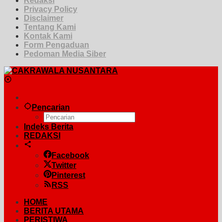
Redaksi
Privacy Policy
Disclaimer
Tentang Kami
Kontak Kami
Form Pengaduan
Pedoman Media Siber
Pencarian
Indeks Berita
REDAKSI
Facebook
Twitter
Pinterest
RSS
HOME
BERITA UTAMA
PERISTIWA