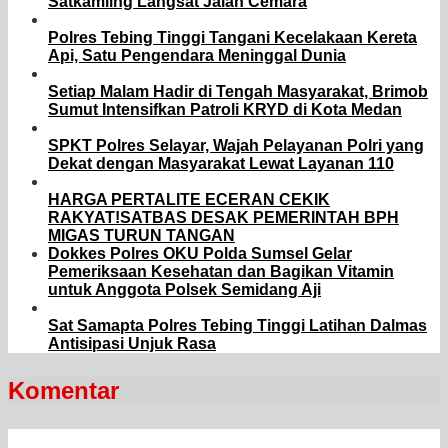
Satkamling Langsat Jalan Cemara
Polres Tebing Tinggi Tangani Kecelakaan Kereta
Api, Satu Pengendara Meninggal Dunia
Setiap Malam Hadir di Tengah Masyarakat, Brimob
Sumut Intensifkan Patroli KRYD di Kota Medan
SPKT Polres Selayar, Wajah Pelayanan Polri yang
Dekat dengan Masyarakat Lewat Layanan 110
HARGA PERTALITE ECERAN CEKIK
RAKYAT!SATBAS DESAK PEMERINTAH BPH
MIGAS TURUN TANGAN
Dokkes Polres OKU Polda Sumsel Gelar
Pemeriksaan Kesehatan dan Bagikan Vitamin
untuk Anggota Polsek Semidang Aji
Sat Samapta Polres Tebing Tinggi Latihan Dalmas
Antisipasi Unjuk Rasa
Komentar