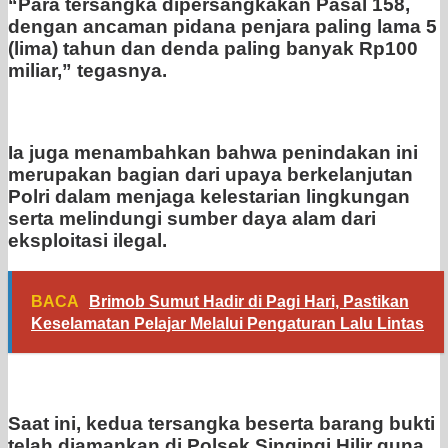
“Para tersangka dipersangkakan Pasal 158,
dengan ancaman pidana penjara paling lama 5
(lima) tahun dan denda paling banyak Rp100
miliar,” tegasnya.
Ia juga menambahkan bahwa penindakan ini
merupakan bagian dari upaya berkelanjutan
Polri dalam menjaga kelestarian lingkungan
serta melindungi sumber daya alam dari
eksploitasi ilegal.
BACA
Brimob Sumut Hadir di Pagi Hari, Pastikan
Keselamatan Pelajar Melalui Pengaturan Lalu Lintas
Saat ini, kedua tersangka beserta barang bukti
telah diamankan di Polsek Singingi Hilir guna