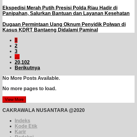
Ekspedisi Merah Putih Presisi Polda Riau Hadir di
Panipahan, Salurkan Bantuan dan Layanan Kesehatan
Dugaan Permintaan Uang Oknum Penyidik Polwan di
Kasus KDRT Bantaeng Didalami Paminal
1
2
3
…
20,102
Berikutnya
No More Posts Available.
No more pages to load.
View More
CAKRAWALA NUSANTARA @2020
Indeks
Kode Etik
Karir