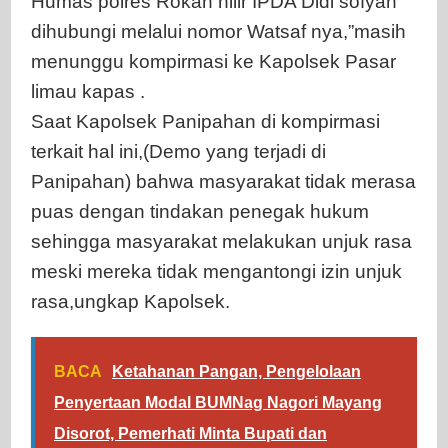
Humas polres Rokan hilir IPDA Didi sofyan
dihubungi melalui nomor Watsaf nya,”masih
menunggu kompirmasi ke Kapolsek Pasar
limau kapas .
Saat Kapolsek Panipahan di kompirmasi
terkait hal ini,(Demo yang terjadi di
Panipahan) bahwa masyarakat tidak merasa
puas dengan tindakan penegak hukum
sehingga masyarakat melakukan unjuk rasa
meski mereka tidak mengantongi izin unjuk
rasa,ungkap Kapolsek.
BACA
Ketahanan Pangan, Pengelolaan
Penyertaan Modal BUMNag Nagori Mayang
Disorot, Pemerhati Minta Bupati dan