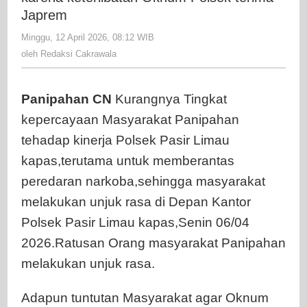
Panipaha
Japrem
Diduga
Minggu, 12 April 2026, 08:12 WIB
oleh
karena
Redaksi
oleh
Redaksi Cakrawala
keterlibat
Cakrawala
Oknum
Polsek
Panipahan
CN
Kurangnya Tingkat
terima
kepercayaan Masyarakat Panipahan
Japrem
tehadap kinerja Polsek Pasir Limau
kapas,terutama untuk memberantas
peredaran narkoba,sehingga masyarakat
melakukan unjuk rasa di Depan Kantor
Polsek Pasir Limau kapas,Senin 06/04
2026.Ratusan Orang masyarakat Panipahan
melakukan unjuk rasa.
Adapun tuntutan Masyarakat agar Oknum