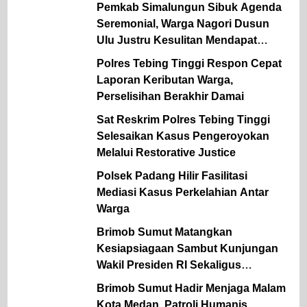
Kamtibmas
Pemkab Simalungun Sibuk Agenda
Seremonial, Warga Nagori Dusun
Ulu Justru Kesulitan Mendapat
Pelayanan Desa
Polres Tebing Tinggi Respon Cepat
Laporan Keributan Warga,
Perselisihan Berakhir Damai
Sat Reskrim Polres Tebing Tinggi
Selesaikan Kasus Pengeroyokan
Melalui Restorative Justice
Polsek Padang Hilir Fasilitasi
Mediasi Kasus Perkelahian Antar
Warga
Brimob Sumut Matangkan
Kesiapsiagaan Sambut Kunjungan
Wakil Presiden RI Sekaligus
Siapkan Personel Hadapi Ancaman
Brimob Sumut Hadir Menjaga Malam
Karhutla
Kota Medan, Patroli Humanis