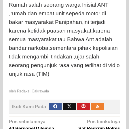
Rumah salah seorang warga Inisial ANT
,rumah dan empat unit sepeda motor di
bakar masyarakat Panipahan,ini terjadi
karena ketidak puasan masyakat,karena
semua masyarakat tau Bahwa Ant adalah
bandar narkoba,sementara pihak kepolisian
tidak mengambil tindakan ,ujar salah
seorang pengunjuk rasa yang terlihat di vidio
unjuk rasa (TIM)
oleh
Redaksi Cakrawala
Ikuti Kami Pada
Navigasi
Pos sebelumnya
Pos berikutnya
40 Personel Ditempa,
Sat Reskrim Polres