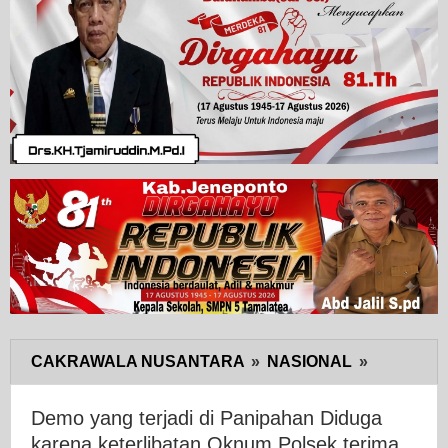
CAKRAWALA NUSANTARA
»
NASIONAL
»
Demo
yang
terjadi
Demo yang terjadi di Panipahan Diduga
di
karena keterlibatan Oknum Polsek terima