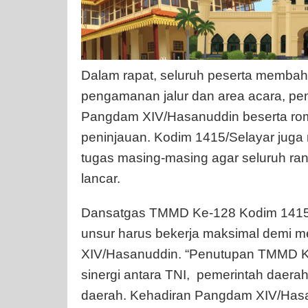
Dalam rapat, seluruh peserta membaha
pengamanan jalur dan area acara, pe
Pangdam XIV/Hasanuddin beserta ro
peninjauan. Kodim 1415/Selayar jug
tugas masing-masing agar seluruh rang
lancar.
Dansatgas TMMD Ke-128 Kodim 1415
unsur harus bekerja maksimal demi
XIV/Hasanuddin. “Penutupan TMMD Ke-
sinergi antara TNI, pemerintah daer
daerah. Kehadiran Pangdam XIV/Hasa