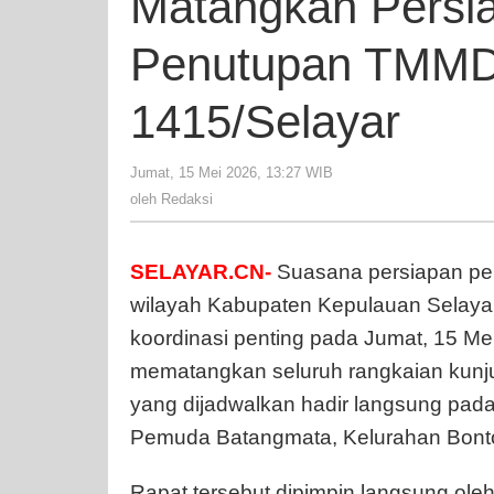
Matangkan Persia
Penutupan TMMD
1415/Selayar
Jumat, 15 Mei 2026, 13:27 WIB
oleh
Redaksi
oleh
Redaksi
SELAYAR.CN-
Suasana persiapan pe
wilayah Kabupaten Kepulauan Selayar
koordinasi penting pada Jumat, 15 M
mematangkan seluruh rangkaian kun
yang dijadwalkan hadir langsung pa
Pemuda Batangmata, Kelurahan Bont
Rapat tersebut dipimpin langsung o