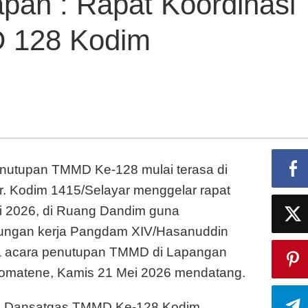
pan : Rapat Koordinasi
Rapat
Koordinasi
 128 Kodim
Penutupan
TMMD
128
Kodim
1415/Selayar
nutupan TMMD Ke-128 mulai terasa di
. Kodim 1415/Selayar menggelar rapat
ei 2026, di Ruang Dandim guna
jungan kerja Pangdam XIV/Hasanuddin
da acara penutupan TMMD di Lapangan
omatene, Kamis 21 Mei 2026 mendatang.
leh Dansatgas TMMD Ke-128 Kodim