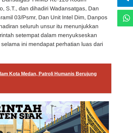
o, S.T., dan dihadiri Wadansatgas, Dan
nramil 03/Psmr, Dan Unit Intel Dim, Danpos
hadiran seluruh unsur itu menunjukkan
erintah setempat dalam menyukseskan
lama ini mendapat perhatian luas dari
lam Kota Medan, Patroli Humanis Berujung