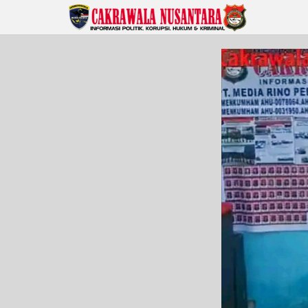
Lewati
ke
konten