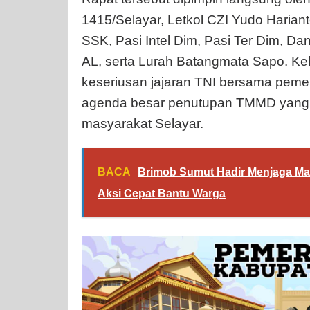
1415/Selayar, Letkol CZI Yudo Hariant
SSK, Pasi Intel Dim, Pasi Ter Dim, Da
AL, serta Lurah Batangmata Sapo. Ke
keseriusan jajaran TNI bersama pem
agenda besar penutupan TMMD yang se
masyarakat Selayar.
BACA
Brimob Sumut Hadir Menjaga Ma
Aksi Cepat Bantu Warga