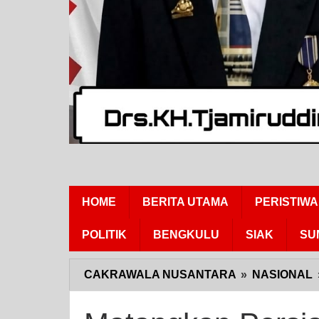
HOME
BERITA UTAMA
PERISTIWA
POLITIK
BENGKULU
SIAK
SU
CAKRAWALA NUSANTARA
»
NASIONAL