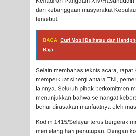
Kehadiran Pangdam XIV/Hasanuddin
dan kebanggaan masyarakat Kepulaua
tersebut.
BACA
Curi Mobil Daihatsu dan Handph
Raja
Selain membahas teknis acara, rapat 
memperkuat sinergi antara TNI, peme
lainnya. Seluruh pihak berkomitmen 
menunjukkan bahwa semangat kebers
benar dirasakan manfaatnya oleh mas
Kodim 1415/Selayar terus bergerak me
menjelang hari penutupan. Dengan k