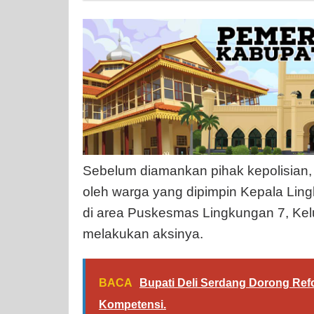
Sebelum diamankan pihak kepolisian, p
oleh warga yang dipimpin Kepala Lin
di area Puskesmas Lingkungan 7, Kel
melakukan aksinya.
BACA
Bupati Deli Serdang Dorong Refo
Kompetensi.