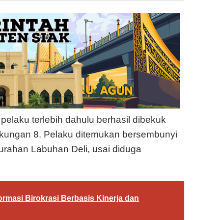
elaku terlebih dahulu berhasil dibekuk
gkungan 8. Pelaku ditemukan bersembunyi
urahan Labuhan Deli, usai diduga
rmasi Birokrasi Berbasis Kinerja dan