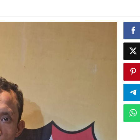
Kelurahan
Labuhan
Deli