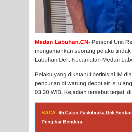
Medan Labuhan.CN-
Personil Unit 
mengamankan seorang pelaku tindak p
Labuhan Deli, Kecamatan Medan Labuh
Pelaku yang diketahui berinisial IM 
pencurian di warung depot air isi ulang 
03.30 WIB. Kejadian tersebut terjadi 
BACA
45 Calon Paskibraka Deli Serdan
Pengibar Bendera.