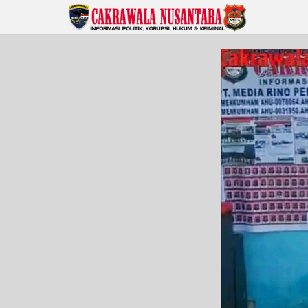
Lewati
ke
konten