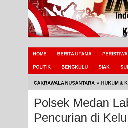
HOME
BERITA UTAMA
PERISTIWA
POLITIK
BENGKULU
SIAK
SU
CAKRAWALA NUSANTARA
»
HUKUM & K
Polsek Medan La
Pencurian di Kel