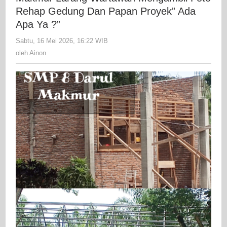
8
Rehap Gedung Dan Papan Proyek” Ada
Darul
Apa Ya ?”
Makm
Sabtu, 16 Mei 2026, 16:22 WIB
oleh
Lara
Ainon
oleh
Ainon
Wart
Meng
Foto
Reha
Gedu
Dan
Papa
Proy
Ada
Apa
Ya
?"