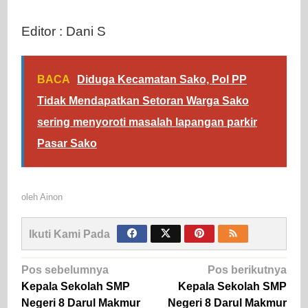
Editor : Dani S
BACA
Diduga Kecamatan Sako, Pol PP
Tidak Mendapatkan Setoran Warga Sako
sering menyoroti masalah lapangan parkir
Pasar Sako
oleh
Ainon
Ikuti Kami Pada
Navigasi
Pos sebelumnya
Pos berikutnya
pos
Kepala Sekolah SMP
Kepala Sekolah SMP
Negeri 8 Darul Makmur
Negeri 8 Darul Makmur