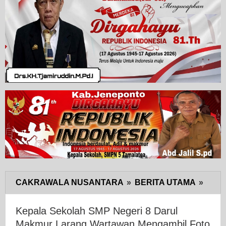
CAKRAWALA NUSANTARA
»
BERITA UTAMA
»
Kepa
Seko
SMP
Kepala Sekolah SMP Negeri 8 Darul
Neger
Makmur Larang Wartawan Mengambil Foto