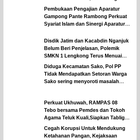
kWh Listrik PLN Mulai Terealisasi
Pembukaan Pengajian Aparatur
Gampong Pante Rambong Perkuat
Syariat Islam dan Sinergi Aparatur
Desa
Disdik Jatim dan Kacabdin Nganjuk
Belum Beri Penjelasan, Polemik
SMKN 1 Lengkong Terus Menuai
Pertanyaan
Diduga Kecamatan Sako, Pol PP
Tidak Mendapatkan Setoran Warga
Sako sering menyoroti masalah
lapangan parkir Pasar Sako
Perkuat Ukhuwah, RAMPAS 08
Tebo bersama Pemdes dan Tokoh
Agama Teluk Kuali,Siapkan Tabligh
Akbar UAS
Cegah Korupsi Untuk Mendukung
Ketahanan Pangan, Kejaksaan