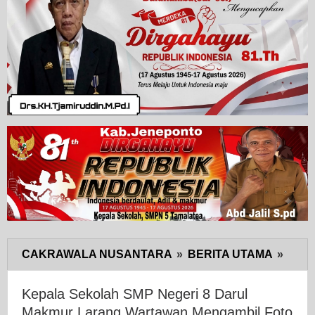
CAKRAWALA NUSANTARA
»
BERITA UTAMA
»
Kepa
Seko
SMP
Kepala Sekolah SMP Negeri 8 Darul
Neger
Makmur Larang Wartawan Mengambil Foto