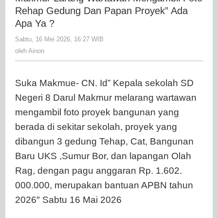
8
Rehap Gedung Dan Papan Proyek” Ada
Darul
Apa Ya ?
Makm
Sabtu, 16 Mei 2026, 16:27 WIB
oleh
Lara
Ainon
oleh
Ainon
Wart
Meng
Foto
Suka Makmue- CN. Id” Kepala sekolah SD
Reha
Negeri 8 Darul Makmur melarang wartawan
Gedu
Dan
mengambil foto proyek bangunan yang
Papa
berada di sekitar sekolah, proyek yang
Proy
dibangun 3 gedung Tehap, Cat, Bangunan
Ada
Baru UKS ,Sumur Bor, dan lapangan Olah
Apa
Ya
Rag, dengan pagu anggaran Rp. 1.602.
?
000.000, merupakan bantuan APBN tahun
2026″ Sabtu 16 Mai 2026