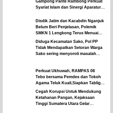
Gampong Pante Rambong Perkuat
Syariat Islam dan Sinergi Aparatur
Desa
Disdik Jatim dan Kacabdin Nganjuk
Belum Beri Penjelasan, Polemik
SMKN 1 Lengkong Terus Menuai
Pertanyaan
Diduga Kecamatan Sako, Pol PP
Tidak Mendapatkan Setoran Warga
Sako sering menyoroti masalah
lapangan parkir Pasar Sako
Perkuat Ukhuwah, RAMPAS 08
Tebo bersama Pemdes dan Tokoh
Agama Teluk Kuali,Siapkan Tabligh
Akbar UAS
Cegah Korupsi Untuk Mendukung
Ketahanan Pangan, Kejaksaan
Tinggi Sumatera Utara Gelar
Penerangan Hukum Pada Dinas