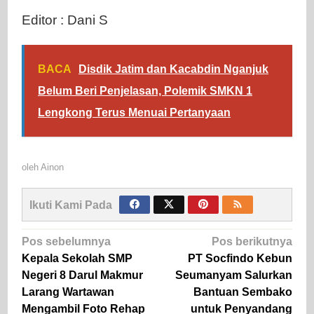
Editor : Dani S
BACA
Disdik Jatim dan Kacabdin Nganjuk
Belum Beri Penjelasan, Polemik SMKN 1
Lengkong Terus Menuai Pertanyaan
oleh
Ainon
Ikuti Kami Pada
Navigasi
Pos sebelumnya
Pos berikutnya
pos
Kepala Sekolah SMP
PT Socfindo Kebun
Negeri 8 Darul Makmur
Seumanyam Salurkan
Larang Wartawan
Bantuan Sembako
Mengambil Foto Rehap
untuk Penyandang